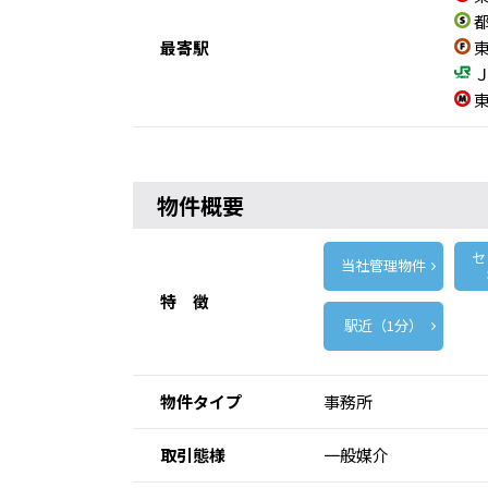
都
最寄駅
東
Ｊ
東
物件概要
セ
当社管理物件
特 徴
駅近（1分）
物件タイプ
事務所
取引態様
一般媒介