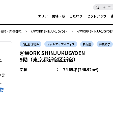
エリア
路線・駅
こだわり
セットアップ
舞伎町・新宿御苑
>
＠WORK SHINJUKUGYOEN
>
＠WORK SHINJUKUGYOE
当社管理物件
セットアップオフィス
新耐震
募集終了
＠WORK SHINJUKUGYOEN
9階（東京都新宿区新宿）
は、
面積
：
74.69坪 (246.92m²)
りま
い。
物