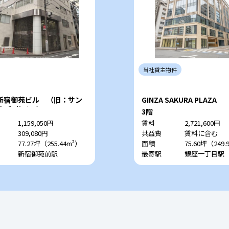
当社
貸主
物件
新宿御苑ビル （旧：サン
GINZA SAKURA PLAZA
第5御苑ビル）
3階
1,159,050円
賃料
2,721,600円
309,080円
共益費
賃料に含む
77.27坪（255.44m²）
面積
75.60坪（249.
新宿御苑前駅
最寄駅
銀座一丁目駅