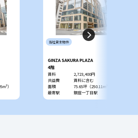
当社
貸主
物件
GINZA SAKURA PLAZA
4階
賃料
2,723,400円
共益費
賃料に含む
95m²）
面積
75.65坪（250.11m²）
最寄駅
銀座一丁目駅