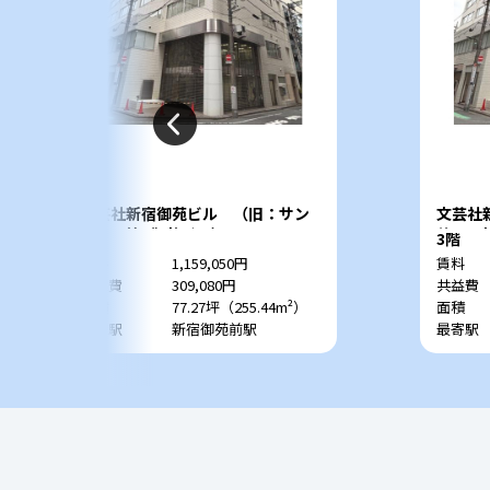
文芸社新宿御苑ビル （旧：サン
文芸社
サーラ第5御苑ビル）
サーラ
6階
3階
賃料
1,159,050円
賃料
共益費
309,080円
共益費
面積
77.27坪（255.44m²）
面積
最寄駅
新宿御苑前駅
最寄駅