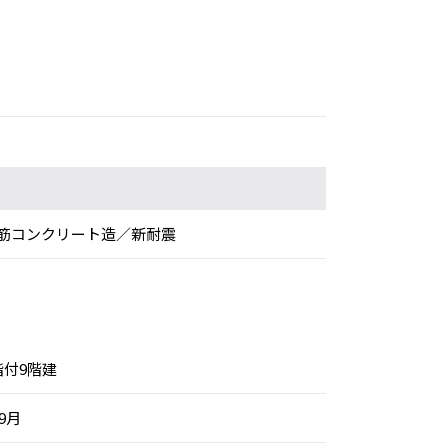
筋コンクリート造／新耐震
階付9階建
年9月