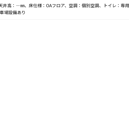
乗)、天井高：―㎜、床仕様：OAフロア、空調：個別空調、トイレ：専
車場設備あり