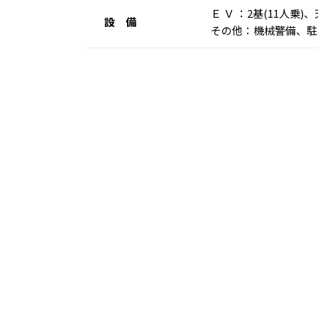
Ｅ Ｖ ：2基(11人
設 備
その他：機械警備、駐