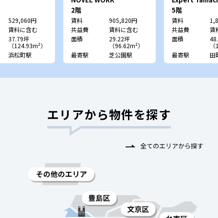
Shibakoen
2階
5階
529,060円
賃料
905,820円
賃料
1,
賃料に含む
共益費
賃料に含む
共益費
賃
37.79坪
面積
29.22坪
面積
48
（124.93m²）
（96.62m²）
（1
浜松町駅
最寄駅
芝公園駅
最寄駅
田
エリアから物件を探す
全てのエリアから探す