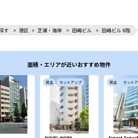
探す
>
港区
>
芝浦・海岸
>
田嶋ビル
>
田嶋ビル 6階
面積・エリアが近いおすすめ物件
貸主
セットアップ
貸主
セットア
NOVEL WORK
Expert Tamac