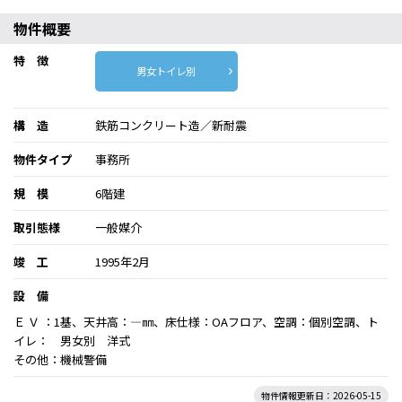
物件概要
特 徴
男女トイレ別
構 造
鉄筋コンクリート造／新耐震
物件タイプ
事務所
規 模
6階建
取引態様
一般媒介
竣 工
1995年2月
設 備
Ｅ Ｖ ：1基、天井高：―㎜、床仕様：OAフロア、空調：個別空調、ト
イレ： 男女別 洋式
その他：機械警備
物件情報更新日：2026-05-15