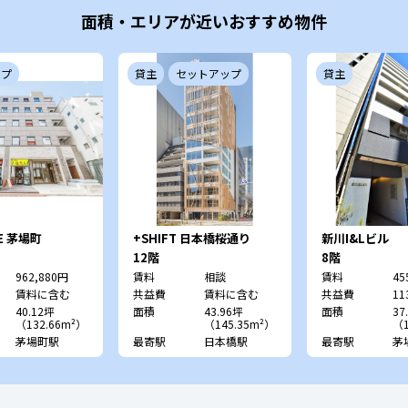
面積・エリアが近いおすすめ物件
ップ
貸主
セットアップ
貸主
TE 茅場町
+SHIFT 日本橋桜通り
新川I&Lビル
12階
8階
962,880円
賃料
相談
賃料
45
賃料に含む
共益費
賃料に含む
共益費
11
40.12坪
面積
43.96坪
面積
37
（132.66m²）
（145.35m²）
（1
茅場町駅
最寄駅
日本橋駅
最寄駅
茅