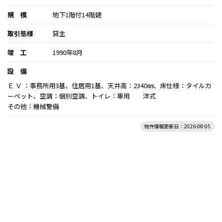
規 模
地下1階付14階建
取引態様
貸主
竣 工
1990年8月
設 備
Ｅ Ｖ ：事務所用3基、住居用1基、天井高：2340㎜、床仕様：タイルカ
ーペット、空調：個別空調、トイレ：専用 洋式
その他：機械警備
物件情報更新日：2026-08-05