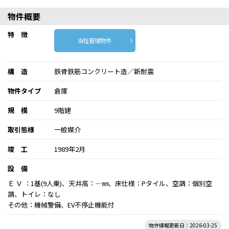
物件概要
特 徴
当社管理物件
構 造
鉄骨鉄筋コンクリート造／新耐震
物件タイプ
倉庫
規 模
9階建
取引態様
一般媒介
竣 工
1989年2月
設 備
Ｅ Ｖ ：1基(9人乗)、天井高：―㎜、床仕様：Pタイル、空調：個別空
調、トイレ：なし
その他：機械警備、EV不停止機能付
物件情報更新日：2026-03-25