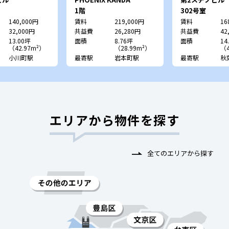
1階
302号室
140,000円
賃料
219,000円
賃料
16
32,000円
共益費
26,280円
共益費
42
13.00坪
面積
8.76坪
面積
14
（42.97m²）
（28.99m²）
（4
小川町駅
最寄駅
岩本町駅
最寄駅
秋
エリアから物件を探す
全てのエリアから探す