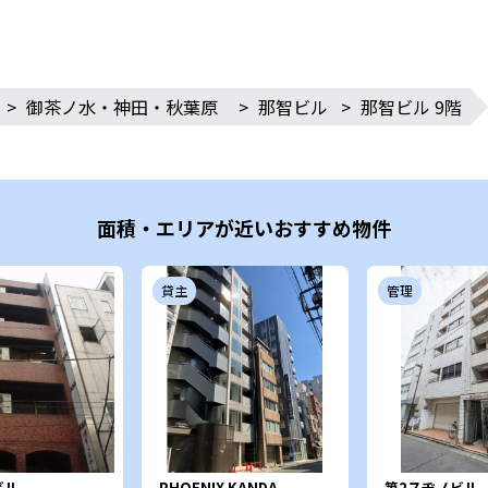
>
御茶ノ水・神田・秋葉原
>
那智ビル
>
那智ビル 9階
面積・エリアが近いおすすめ物件
貸主
管理
ビル
PHOENIX KANDA
第2スヂノビル