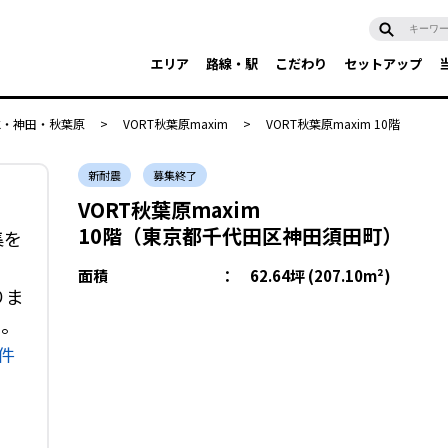
エリア
路線・駅
こだわり
セットアップ
水・神田・秋葉原
>
VORT秋葉原maxim
>
VORT秋葉原maxim 10階
新耐震
募集終了
VORT秋葉原maxim
10階（東京都千代田区神田須田町）
集を
面積
：
62.64坪 (207.10m²)
りま
い。
件