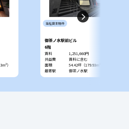
当社
貸主
物件
御茶ノ水駅前ビル
6階
賃料
1,251,660円
共益費
賃料に含む
53m²）
面積
54.42坪（179.93m²）
最寄駅
御茶ノ水駅