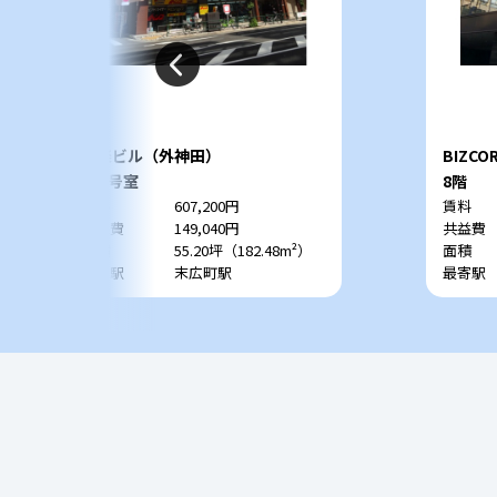
偕楽ビル（外神田）
BIZC
403号室
8階
賃料
607,200円
賃料
共益費
149,040円
共益費
面積
55.20坪（182.48m²）
面積
最寄駅
末広町駅
最寄駅