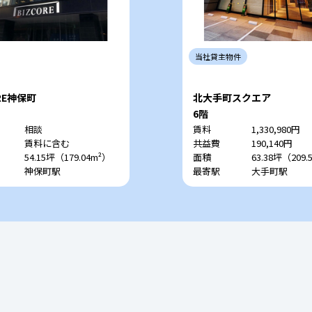
当社
貸主
物件
ORE神保町
北大手町スクエア
6階
相談
賃料
1,330,980円
賃料に含む
共益費
190,140円
54.15坪（179.04m²）
面積
63.38坪（209.
神保町駅
最寄駅
大手町駅