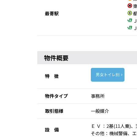
東
最寄駅
都
Ｊ
Ｊ
物件概要
男女トイレ別
特 徴
物件タイプ
事務所
取引態様
一般媒介
Ｅ Ｖ ：2基(11人
設 備
その他：機械警備、エ