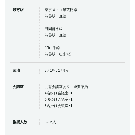
最寄駅
東京メトロ半蔵門線
渋谷駅 直結
田園都市線
渋谷駅 直結
JR山手線
渋谷駅 徒歩3分
面積
5.41坪 / 17.9㎡
会議室
共有会議室あり ※要予約
4名掛け会議室×1
6名掛け会議室×1
8名掛け会議室×1
推奨人数
3～6人