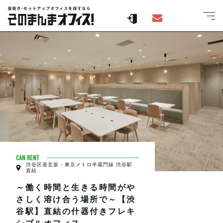
CAN RENT
渋谷区道玄坂 - 東京メトロ半蔵門線 渋谷駅
直結
～働く時間と生きる時間がや
さしく溶け合う場所で～【渋
谷駅】直結の什器付きフレキ