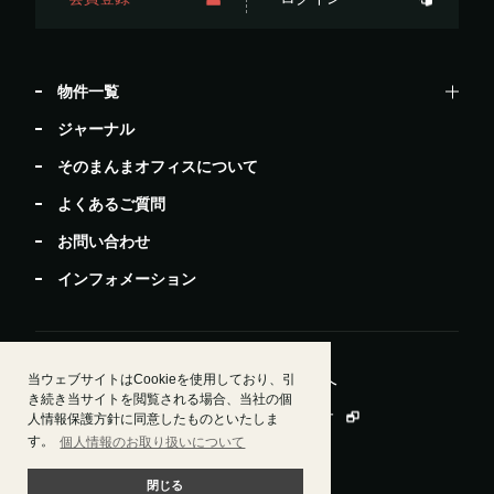
物件一覧
ジャーナル
そのまんまオフィスについて
よくあるご質問
お問い合わせ
インフォメーション
当ウェブサイトはCookieを使用しており、引
居抜きで退去したい方
ビルオーナー・管理会社様へ
き続き当サイトを閲覧される場合、当社の個
運営会社情報
会員規約
個人情報保護方針
人情報保護方針に同意したものといたしま
す。
個人情報のお取り扱いについて
閉じる