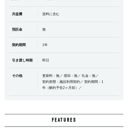
共益費
賃料に含む
預託金
無
契約期間
1年
引き渡し時期
即日
その他
更新料：無／ 償却：無／ 礼金：無／
契約形態：施設利用契約／ 契約期間：1
年（解約予告2ヶ月前）／
FEATURES