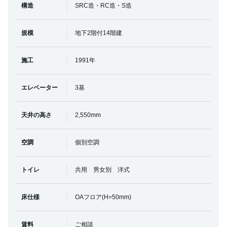
構造
SRC造・RC造・S造
規模
地下2階付14階建
施工
1991年
エレベーター
3基
天井の高さ
2,550mm
空調
個別空調
トイレ
共用 男女別 洋式
床仕様
OAフロア(H=50mm)
賃料
ご相談