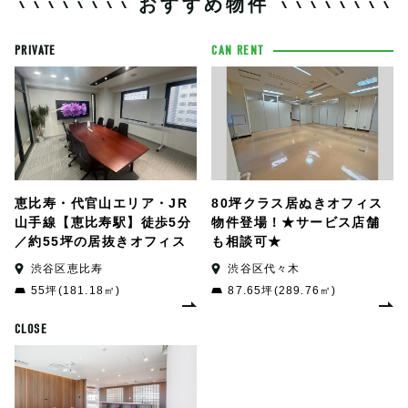
おすすめ物件
PRIVATE
CAN RENT
恵比寿・代官山エリア・JR
80坪クラス居ぬきオフィス
山手線【恵比寿駅】徒歩5分
物件登場！★サービス店舗
／約55坪の居抜きオフィス
も相談可★
渋谷区恵比寿
渋谷区代々木
55坪(181.18㎡)
87.65坪(289.76㎡)
CLOSE