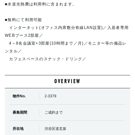
■水道光熱費は利用料に含まれます。
■無料にて利用可能
インターネット(オフィス内席数分有線LAN設置)／入居者専用
WEBブース2部屋／
4～8名会議室×3部屋(10時間まで／月)／モニター等の備品レ
ンタル／
カフェスペースのスナック・ドリンク／
OVERVIEW
物件No.
2-3379
募集期間
ご成約まで
所在地
渋谷区道玄坂