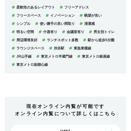
柔軟性のあるレイアウト
フリーアドレス
フリースペース
イノベーション
眺望が良い
シンプル
使い勝手の良い間取り
清潔感
明るい空間
什器有り
会議室有り
男女別トイレ
周辺環境良好
ランチスポット多数
駅から徒歩5分圏
ラウンジスペース
渋谷駅
東急東横線
JR山手線
東京メトロ半蔵門線
東京メトロ銀座線
東京メトロ副都心線
現在オンライン内覧が可能です
オンライン内覧について詳しくはこちら