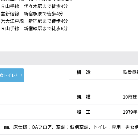
Ｒ山手線 代々木駅まで徒歩4分
営新宿線 新宿駅まで徒歩4分
営大江戸線 新宿駅まで徒歩4分
Ｒ山手線 新宿線駅まで徒歩6分
構 造
鉄骨鉄
女トイレ別
規 模
10階建
竣 工
1979
高：―㎜、床仕様：OAフロア、空調：個別空調、トイレ：専用 男女