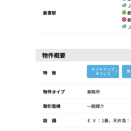
Ｊ
最寄駅
都
都
Ｊ
物件概要
セットアップ
男
特 徴
オフィス
物件タイプ
事務所
取引態様
一般媒介
設 備
Ｅ Ｖ ：1基、天井