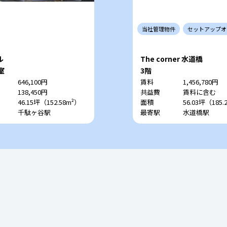
当社
管理
物件
セットアップ
オ
ル
The corner 水道橋
室
3階
646,100円
賃料
1,456,780円
138,450円
共益費
賃料に含む
46.15坪（152.58m²）
面積
56.03坪（185.
千駄ヶ谷駅
最寄駅
水道橋駅