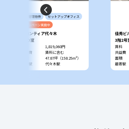
当社
管理
物件
セットアップ
オフィス
キャンペーン
実施中
フロンティア代々木
佳秀ビ
4階D室
3階2号
賃料
1,819,060円
賃料
共益費
賃料に含む
共益費
面積
47.87坪（158.25m²）
面積
最寄駅
代々木駅
最寄駅