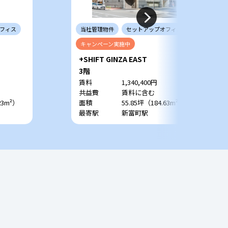
フィス
当社
管理
物件
セットアップ
オフィス
キャンペーン
実施中
+SHIFT GINZA EAST
3階
賃料
1,340,400円
共益費
賃料に含む
23m²）
面積
55.85坪（184.63m²）
最寄駅
新富町駅