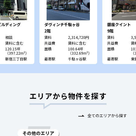
ビルディング
ダヴィンチ千駄ヶ谷
銀座クイント
2階
9階
相談
賃料
2,314,720円
賃料
3,
賃料に含む
共益費
賃料に含む
共益費
賃
120.15坪
面積
100.64坪
面積
10
（397.22m²）
（332.69m²）
（3
新宿三丁目駅
最寄駅
千駄ヶ谷駅
最寄駅
東
エリアから物件を探す
全てのエリアから探す