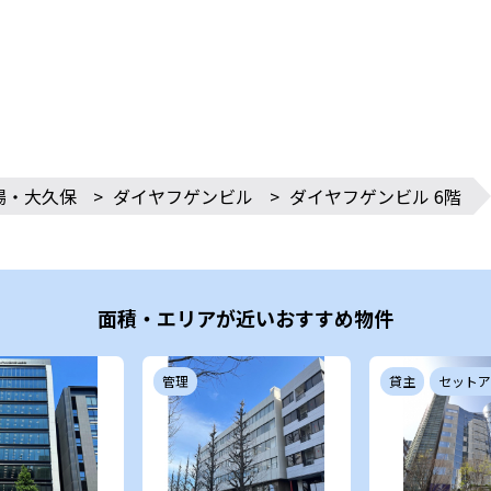
場・大久保
>
ダイヤフゲンビル
>
ダイヤフゲンビル 6階
面積・エリアが近いおすすめ物件
管理
貸主
セットア