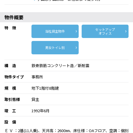
物件概要
特 徴
セットアップ
当社貸主物件
オフィス
男女トイレ別
構 造
鉄骨鉄筋コンクリート造／新耐震
物件タイプ
事務所
規 模
地下1階付8階建
取引態様
貸主
竣 工
1992年6月
設 備
Ｅ Ｖ ：2基(11人乗)、天井高：2600㎜、床仕様：OAフロア、空調：個別