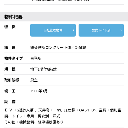
物件概要
特 徴
当社管理物件
男女トイレ別
構 造
鉄骨鉄筋コンクリート造／新耐震
物件タイプ
事務所
規 模
地下1階付8階建
取引態様
貸主
竣 工
1988年3月
設 備
Ｅ Ｖ ：2基(9人乗)、天井高：―㎜、床仕様：OAフロア、空調：個別空
調、トイレ：専用 男女別 洋式
その他：機械警備、駐車場設備あり