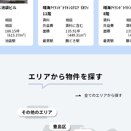
ス池袋ビル
晴海ｱｲﾗﾝﾄﾞﾄﾘﾄﾝｽｸｴｱ《ｵﾌｨ
晴海ｱｲﾗﾝﾄﾞﾄﾘﾄﾝ
ｽﾀﾜｰY》
ｽﾀﾜｰY》
11階
8階
相談
賃料
相談
賃料
相
相談
共益費
賃料に含む
共益費
賃
186.15坪
面積
135.91坪
面積
13
（615.37m²）
（449.31m²）
（4
池袋駅
最寄駅
勝どき駅
最寄駅
勝
エリアから物件を探す
全てのエリアから探す