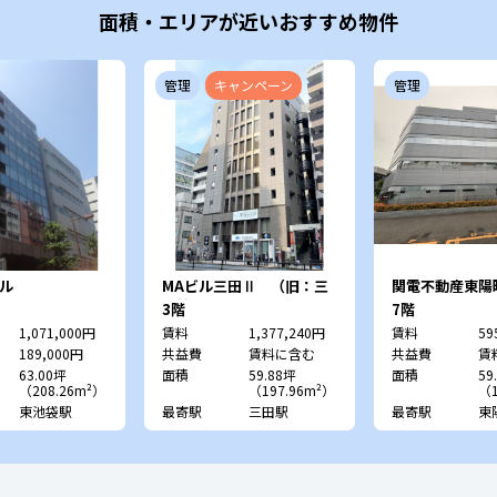
面積・エリアが近いおすすめ物件
管理
キャンペーン
管理
ル
MAビル三田Ⅱ （旧：三
関電不動産東
ッ輪三田ビル）
（旧：マニュラ
3階
7階
ス東陽町）
1,071,000円
賃料
1,377,240円
賃料
59
189,000円
共益費
賃料に含む
共益費
賃
63.00坪
面積
59.88坪
面積
59
（208.26m²）
（197.96m²）
（1
東池袋駅
最寄駅
三田駅
最寄駅
東