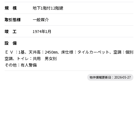
規 模
地下1階付12階建
取引態様
一般媒介
竣 工
1974年1月
設 備
Ｅ Ｖ ：1基、天井高：2450㎜、床仕様：タイルカーペット、空調：個別
空調、トイレ：共用 男女別
その他：有人警備
物件情報更新日：2026-05-27