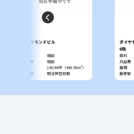
ダイヤモンドビル
ダイヤ
5階
6階
賃料
相談
賃料
共益費
相談
共益費
面積
140.94坪（465.95m²）
面積
最寄駅
明治神宮前駅
最寄駅