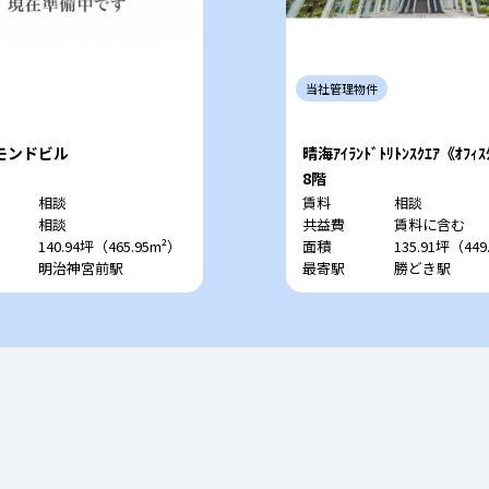
当社
管理
物件
モンドビル
晴海ｱｲﾗﾝﾄﾞﾄﾘﾄﾝｽｸｴｱ《ｵﾌｨｽ
8階
相談
賃料
相談
相談
共益費
賃料に含む
140.94坪（465.95m²）
面積
135.91坪（449
明治神宮前駅
最寄駅
勝どき駅