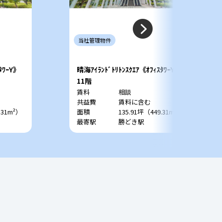
当社
管理
物件
ﾀﾜｰY》
晴海ｱｲﾗﾝﾄﾞﾄﾘﾄﾝｽｸｴｱ《ｵﾌｨｽﾀﾜｰY》
11階
賃料
相談
共益費
賃料に含む
.31m²）
面積
135.91坪（449.31m²）
最寄駅
勝どき駅