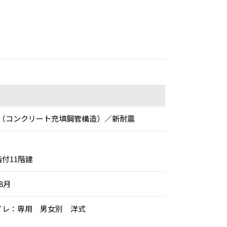
（コンクリート充填鋼管構造）／新耐震
階付11階建
年8月
トイレ：専用 男女別 洋式