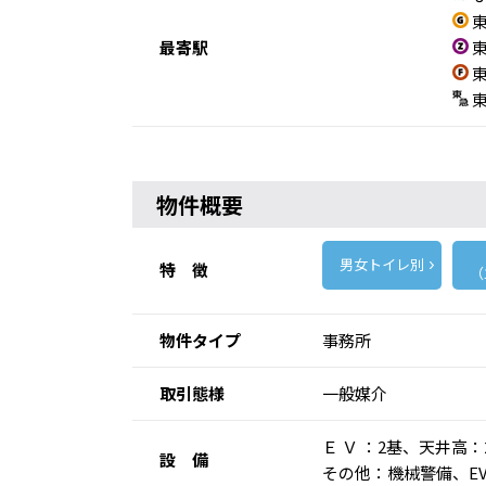
東
最寄駅
東
東
東
物件概要
男女トイレ別
特 徴
（
物件タイプ
事務所
取引態様
一般媒介
Ｅ Ｖ ：2基、天井高
設 備
その他：機械警備、E