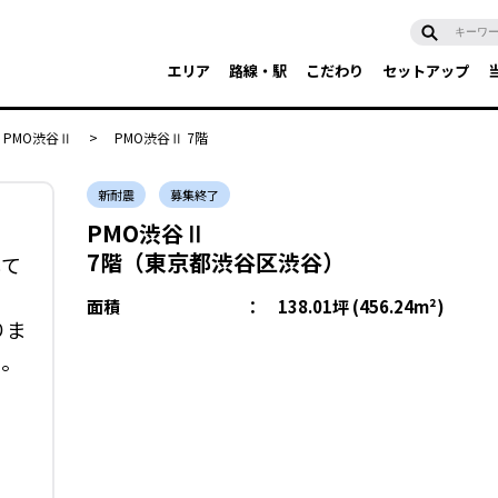
エリア
路線・駅
こだわり
セットアップ
PMO渋谷Ⅱ
>
PMO渋谷Ⅱ 7階
新耐震
募集終了
PMO渋谷Ⅱ
7階（東京都渋谷区渋谷）
して
面積
：
138.01坪 (456.24m²)
りま
い。