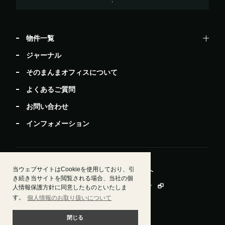
物件一覧
ジャーナル
そのまんまオフィスについて
よくあるご質問
お問い合わせ
インフォメーション
当ウェブサイトはCookieを使用しており、引
居抜きで退去したい方
ビルオーナー・管理会社様へ
き続き当サイトを閲覧される場合、当社の個
運営会社情報
会員規約
個人情報保護方針
人情報保護方針に同意したものといたしま
す。
個人情報のお取り扱いについて
閉じる
© Sun Frontier Fudousan Co., Ltd.