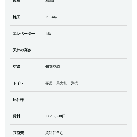
規模
8階建
施工
1984年
エレベーター
1基
天井の高さ
―
空調
個別空調
トイレ
専用 男女別 洋式
床仕様
―
賃料
1,045,580円
共益費
賃料に含む