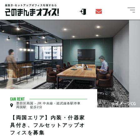
CAN RENT
墨田区両国 - JR 中央線・総武線各駅停車
両国駅 徒歩2分
【両国エリア】内装・什器家
具付き、フルセットアップオ
フィスを募集