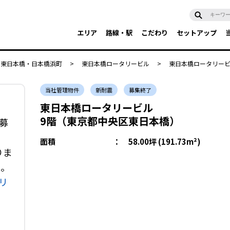
エリア
路線・駅
こだわり
セットアップ
・東日本橋・日本橋浜町
>
東日本橋ロータリービル
>
東日本橋ロータリービ
当社管理物件
新耐震
募集終了
東日本橋ロータリービル
9階（東京都中央区東日本橋）
募
面積
：
58.00坪 (191.73m²)
りま
い。
リ