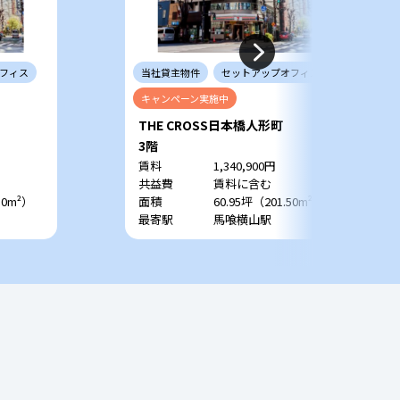
フィス
当社
貸主
物件
セットアップ
オフィス
キャンペーン
実施中
THE CROSS日本橋人形町
3階
賃料
1,340,900円
共益費
賃料に含む
50m²）
面積
60.95坪（201.50m²）
最寄駅
馬喰横山駅