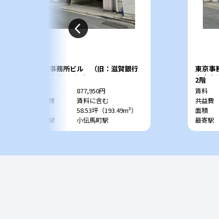
東京事務所ビル （旧：滋賀銀行
東京事
東京事務所ビル）
東京事
3階
2階
賃料
877,950円
賃料
共益費
賃料に含む
共益費
面積
58.53坪（193.49m²）
面積
最寄駅
小伝馬町駅
最寄駅