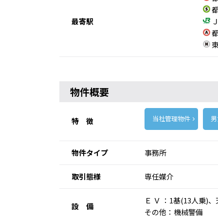
都
最寄駅
Ｊ
都
東
物件概要
当社管理物件
男
特 徴
物件タイプ
事務所
取引態様
専任媒介
Ｅ Ｖ ：1基(13
設 備
その他：機械警備