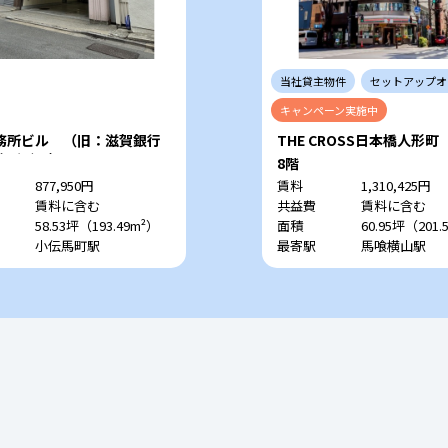
当社
貸主
物件
セットアップ
オ
キャンペーン
実施中
務所ビル （旧：滋賀銀行
THE CROSS日本橋人形町
務所ビル）
8階
877,950円
賃料
1,310,425円
賃料に含む
共益費
賃料に含む
58.53坪（193.49m²）
面積
60.95坪（201.
小伝馬町駅
最寄駅
馬喰横山駅