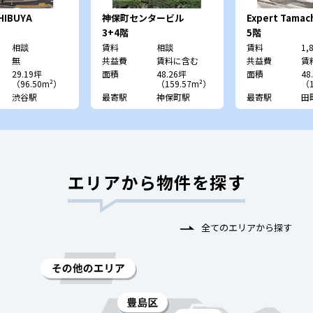
HIBUYA
神保町センタービル
Expert Tamac
3+4階
5階
相談
賃料
相談
賃料
1,
無
共益費
賃料に含む
共益費
賃
29.19坪
面積
48.26坪
面積
48
（96.50m²）
（159.57m²）
（1
渋谷駅
最寄駅
神保町駅
最寄駅
田
エリアから物件を探す
全てのエリアから探す