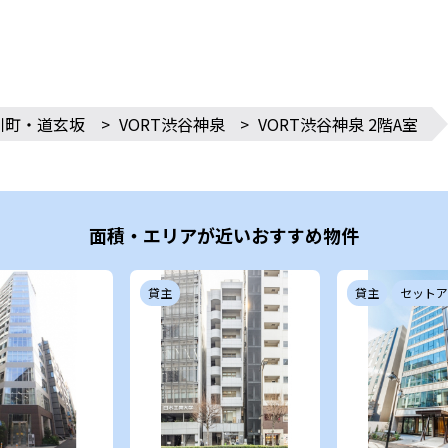
川町・道玄坂
>
VORT渋谷神泉
>
VORT渋谷神泉 2階A室
面積・エリアが近いおすすめ物件
貸主
貸主
セットア