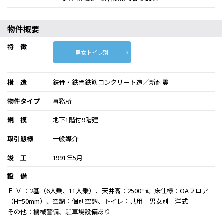
物件概要
特 徴
男女トイレ別
構 造
鉄骨・鉄骨鉄筋コンクリート造／新耐震
物件タイプ
事務所
規 模
地下1階付9階建
取引態様
一般媒介
竣 工
1991年5月
設 備
Ｅ Ｖ ：2基（6人乗、11人乗）、天井高：2500㎜、床仕様：OAフロア
（H=50mm）、空調：個別空調、トイレ：共用 男女別 洋式
その他：機械警備、駐車場設備あり