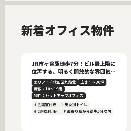
新着オフィス物件
募集中
当社貸主物件
仲介手数料無料
New
JR市ヶ谷駅徒歩7分！ビル最上階に
位置する、明るく開放的な雰囲気の
内装付きセットアップオフィス
エリア：千代田区九段北
広さ：〜30坪
席数：10〜19席
物件：セットアップオフィス
# 会議室付き
# 男女別トイレ
# 2路線利用可
# 最寄り駅から徒歩5分以内