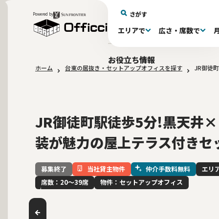
さがす
Powered by
エリアで
広さ・席数で
エリアで探す
広さで探す
物件タイプで探す
推奨席数で探す
月額賃料で探す
特徴・設備で探す
居抜きとは
お役立ち情報
ホーム
台東の居抜き・セットアップオフィスを探す
JR御徒
新宿区(72)
〜30坪(193)
セットアップオフィス(279)
〜30坪(193)
～60万(75)
テレカンブース付き(443)
居抜きオフィスについて
港区(114)
61～100万(185)
30〜60坪(275)
30〜60坪(275)
品川
居
会
東京都内 その他(3)
10席未満(63)
男女別トイレ(605)
10〜19席(266
Wi-Fi完
大阪府(1
敷金3ヶ月以下(46)
2路線利用
JR御徒町駅徒歩5分!黒天井
装が魅力の屋上テラス付きセ
当社貸主物件
仲介手数料無料
エリ
募集終了
席数：20〜39席
物件：セットアップオフィス