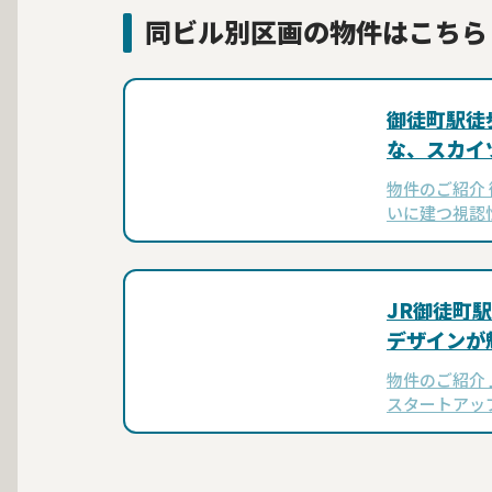
同ビル別区画の物件はこちら
御徒町駅徒
な、スカイ
トアップオ
物件のご紹介
いに建つ視認性
1階路面区画
御徒町駅」お
それぞれ徒歩
JR御徒町
デザインが
物件のご紹介
スタートアッ
装付きセットア
町』のご紹介
カーペットで