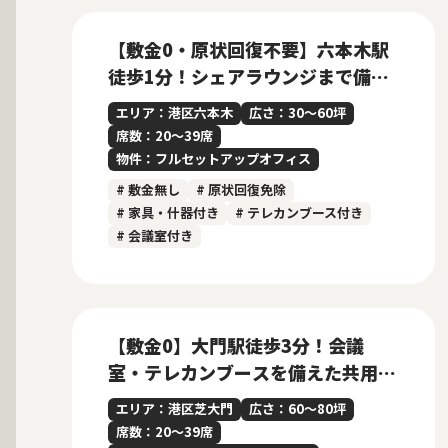
New
【敷金0・原状回復不要】六本木駅
徒歩1分！シェアラウンジまで備え
た設備充実のフルセットアップオフ
エリア：港区六本木
広さ：30〜60坪
ィス
席数：20〜39席
物件：フルセットアップオフィス
# 敷金無し
# 原状回復免除
# 家具・什器付き
# テレカンブース付き
# 会議室付き
募集中
New
【敷金0】大門駅徒歩3分！会議
室・テレカンブースを備えた共用ラ
ウンジ付きフルセットアップオフィ
エリア：港区芝大門
広さ：60〜80坪
ス
席数：20〜39席