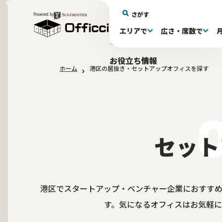
さがす
Powered by
エリアで
広さ・席数で
エリアで探す
広さで探す
物件タイプで探す
推奨席数で探す
月額賃料で探す
特徴・設備で探す
居抜きとは
お役立ち情報
ホーム
港区の居抜き・セットアップオフィスを探す
新宿区(72)
〜30坪(192)
セットアップオフィス(278)
〜30坪(192)
～60万(74)
テレカンブース付き(443)
居抜きオフィスについて
港区(114)
61～100万(185)
30〜60坪(275)
30〜60坪(275)
品川
居
会
東京都内 その他(3)
10席未満(63)
男女別トイレ(604)
10〜19席(265
Wi-Fi完
大阪府(1
敷金3ヶ月以下(46)
2路線利用
セット
港区でスタートアップ・ベンチャー企業におすす
す。気になるオフィスはお気軽