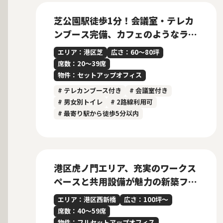
芝公園駅徒歩1分！会議室・テレカ
ンブース完備、カフェのようなラウ
ンジが魅力のセットアップオフィス
エリア：港区芝
広さ：60〜80坪
席数：20〜39席
物件：セットアップオフィス
# テレカンブース付き
# 会議室付き
# 男女別トイレ
# 2路線利用可
# 最寄り駅から徒歩5分以内
募集中
港区虎ノ門エリア、充実のワークス
ペースと共用設備が魅力の新築フル
セットアップオフィス
エリア：港区西新橋
広さ：100坪〜
席数：40〜59席
物件：フルセットアップオフィス