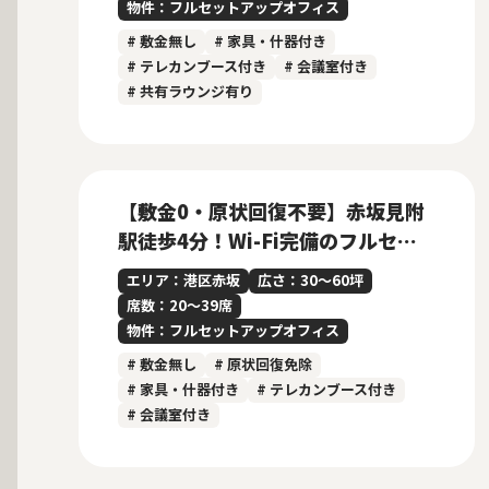
物件：フルセットアップオフィス
# 敷金無し
# 家具・什器付き
# テレカンブース付き
# 会議室付き
# 共有ラウンジ有り
募集中
当社貸主物件
仲介手数料無料
【敷金0・原状回復不要】赤坂見附
駅徒歩4分！Wi-Fi完備のフルセッ
トアップオフィス
エリア：港区赤坂
広さ：30〜60坪
席数：20〜39席
物件：フルセットアップオフィス
# 敷金無し
# 原状回復免除
# 家具・什器付き
# テレカンブース付き
# 会議室付き
募集中
当社貸主物件
仲介手数料無料