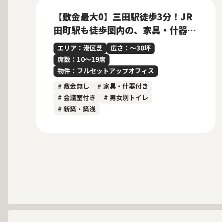
【敷金最大0】三田駅徒歩3分！JR
田町駅も徒歩圏内の、家具・什器付
き新築フルセットアップオフィス
エリア：港区芝
広さ：〜30坪
席数：10〜19席
物件：フルセットアップオフィス
# 敷金無し
# 家具・什器付き
# 会議室付き
# 男女別トイレ
# 新築・築浅