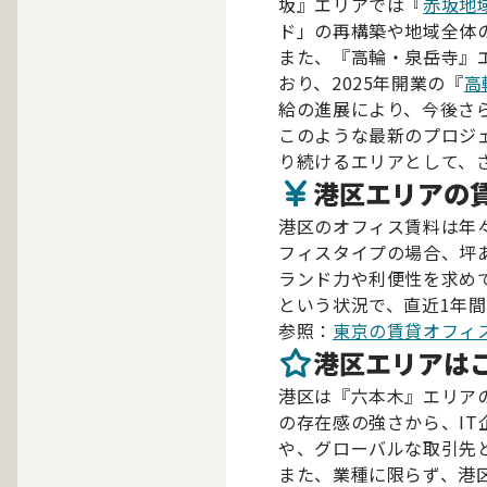
坂』エリアでは『
赤坂地
ド」の再構築や地域全体
また、『高輪・泉岳寺』
おり、2025年開業の『
高
給の進展により、今後さ
このような最新のプロジ
り続けるエリアとして、
港区エリアの
港区のオフィス賃料は年
フィスタイプの場合、坪あ
ランド力や利便性を求めて
という状況で、直近1年
参照：
東京の賃貸オフィ
港区エリアは
港区は『六本木』エリア
の存在感の強さから、I
や、グローバルな取引先
また、業種に限らず、港