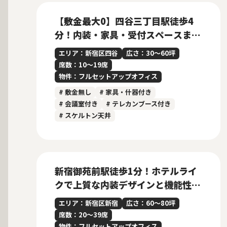
【敷金最大0】四谷三丁目駅徒歩4
分！内装・家具・受付スペースまで
完備のフルセットアップオフィス
エリア：新宿区四谷
広さ：30〜60坪
席数：10〜19席
物件：フルセットアップオフィス
# 敷金無し
# 家具・什器付き
# 会議室付き
# テレカンブース付き
# スケルトン天井
募集中
当社管理物件
新宿御苑前駅徒歩1分！ホテルライ
クで上質な内装デザインと機能性を
兼ね備えたフルセットアップオフィ
エリア：新宿区新宿
広さ：60〜80坪
ス
席数：20〜39席
物件：フルセットアップオフィス