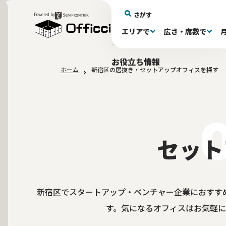
さがす
Powered by
エリアで
広さ・席数で
エリアで探す
広さで探す
物件タイプで探す
推奨席数で探す
月額賃料で探す
特徴・設備で探す
居抜きとは
お役立ち情報
ホーム
新宿区の居抜き・セットアップオフィスを探す
新宿区(72)
〜30坪(193)
セットアップオフィス(279)
〜30坪(193)
～60万(75)
テレカンブース付き(443)
居抜きオフィスについて
港区(114)
61～100万(185)
30〜60坪(275)
30〜60坪(275)
品川
居
会
東京都内 その他(3)
10席未満(63)
男女別トイレ(605)
10〜19席(266
Wi-Fi完
大阪府(1
敷金3ヶ月以下(46)
2路線利用
セット
新宿区でスタートアップ・ベンチャー企業におすす
す。気になるオフィスはお気軽