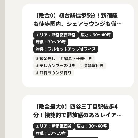
New
【敷金0】初台駅徒歩5分！新宿駅
も徒歩圏内、シェアラウンジも備え
た30名規模フルセットアップオフ
エリア：新宿区西新宿
広さ：30〜60坪
ィス
席数：20〜39席
物件：フルセットアップオフィス
# 敷金無し
# 家具・什器付き
# テレカンブース付き
# 会議室付き
# 共有ラウンジ有り
募集中
当社管理物件
【敷金最大0】四谷三丁目駅徒歩4
分！機能的で開放感のあるレイアウ
トが魅力のフルセットアップオフィ
エリア：新宿区四谷
広さ：30〜60坪
ス
席数：10〜19席