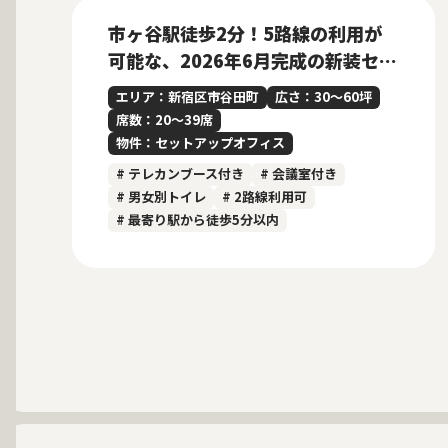
市ヶ谷駅徒歩2分！5路線の利用が
可能な、2026年6月完成の新装セッ
トアップオフィス
エリア：新宿区市谷田町
広さ：30〜60坪
席数：20〜39席
物件：セットアップオフィス
# テレカンブース付き
# 会議室付き
# 男女別トイレ
# 2路線利用可
# 最寄り駅から徒歩5分以内