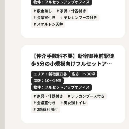
物件：フルセットアップオフィス
# 敷金無し
# 家具・什器付き
# 会議室付き
# テレカンブース付き
# スケルトン天井
募集中
当社貸主物件
仲介手数料無料
【仲介手数料不要】新宿御苑前駅徒
歩5分の小規模向けフルセットアッ
プオフィス
エリア：新宿区四谷
広さ：〜30坪
席数：10〜19席
物件：フルセットアップオフィス
# 家具・什器付き
# テレカンブース付き
# 会議室付き
# 男女別トイレ
# 2路線利用可
募集中
当社管理物件