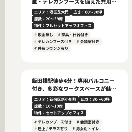
室・テレカンブースを備えた共用ラ
ウンジ付きフルセットアップオフィ
エリア：港区芝大門
広さ：60〜80坪
ス
席数：20〜39席
物件：フルセットアップオフィス
# 敷金無し
# 家具・什器付き
# テレカンブース付き
# 会議室付き
# 共有ラウンジ有り
募集中
New
飯田橋駅徒歩4分！専用バルコニー
付き、多彩なワークスペースが魅力
のセットアップオフィス
エリア：新宿区新小川町
広さ：30〜60坪
席数：10〜19席
物件：セットアップオフィス
# テレカンブース付き
# 会議室付き
# 屋上 / テラス有り
# 男女別トイレ