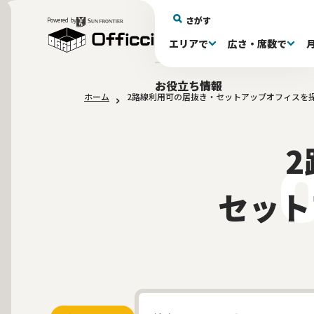
さがす
Powered by
エリアで
広さ・席数で
エリアで探す
広さで探す
物件タイプで探す
推奨席数で探す
月額賃料で探す
特徴・設備で探す
居抜きとは
お役立ち情報
ホーム
2路線利用可の居抜き・セットアップオフィスを
新宿区(72)
〜30坪(193)
セットアップオフィス(279)
〜30坪(193)
～60万(75)
テレカンブース付き(443)
居抜きオフィスについて
港区(114)
61～100万(185)
30〜60坪(275)
30〜60坪(275)
品川
居
会
東京都内 その他(3)
10席未満(63)
男女別トイレ(605)
10〜19席(266
Wi-Fi完
大阪府(1
敷金3ヶ月以下(46)
2路線利用
セット