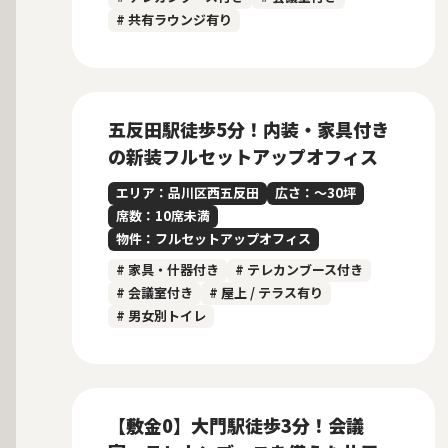
# 共有ラウンジ有り
募集中
当社管理物件
New
五反田駅徒歩5分！内装・家具付き
の新装フルセットアップオフィス
エリア：品川区西五反田
広さ：〜30坪
席数：10席未満
物件：フルセットアップオフィス
# 家具・什器付き
# テレカンブース付き
# 会議室付き
# 屋上 / テラス有り
# 男女別トイレ
募集中
New
【敷金0】大門駅徒歩3分！会議