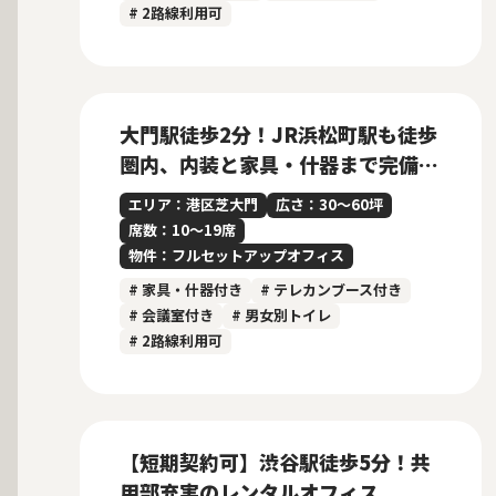
# 2路線利用可
募集中
当社管理物件
New
大門駅徒歩2分！JR浜松町駅も徒歩
圏内、内装と家具・什器まで完備の
フルセットアップオフィス
エリア：港区芝大門
広さ：30〜60坪
席数：10〜19席
物件：フルセットアップオフィス
# 家具・什器付き
# テレカンブース付き
# 会議室付き
# 男女別トイレ
# 2路線利用可
募集中
当社貸主物件
仲介手数料無料
【短期契約可】渋谷駅徒歩5分！共
用部充実のレンタルオフィス