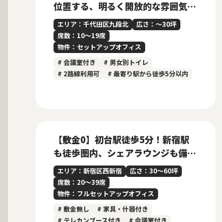
位置する、明るく開放的な雰囲気の
内装付きセットアップオフィス
エリア：千代田区九段北
広さ：〜30坪
席数：10〜19席
物件：セットアップオフィス
# 会議室付き
# 男女別トイレ
# 2路線利用可
# 最寄り駅から徒歩5分以内
募集中
New
【敷金0】初台駅徒歩5分！新宿駅
も徒歩圏内、シェアラウンジも備え
た30名規模フルセットアップオフ
エリア：新宿区西新宿
広さ：30〜60坪
ィス
席数：20〜39席
物件：フルセットアップオフィス
# 敷金無し
# 家具・什器付き
# テレカンブース付き
# 会議室付き