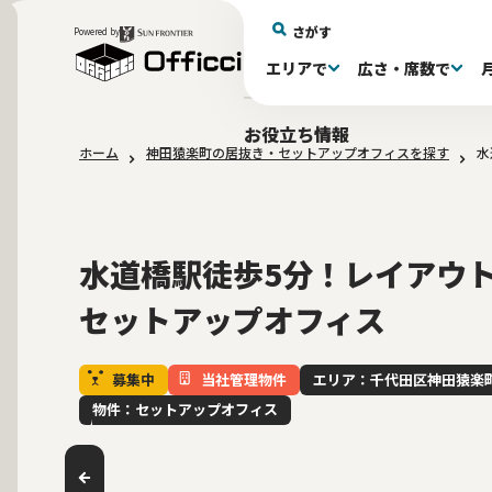
さがす
Powered by
エリアで
広さ・席数で
エリアで探す
広さで探す
物件タイプで探す
推奨席数で探す
月額賃料で探す
特徴・設備で探す
居抜きとは
お役立ち情報
ホーム
神田猿楽町の居抜き・セットアップオフィスを探す
水
新宿区(72)
〜30坪(193)
セットアップオフィス(279)
〜30坪(193)
～60万(75)
テレカンブース付き(443)
居抜きオフィスについて
港区(114)
61～100万(185
30〜60坪(275
30〜60坪(275
品川
居
会
大阪府(1)
10席未満(63)
Wi-Fi完備(138)
10〜19席(266
スケルトン天
2路線利用可(607)
最寄り駅か
水道橋駅徒歩5分！レイアウ
セットアップオフィス
募集中
当社管理物件
エリア：千代田区神田猿楽
物件：セットアップオフィス