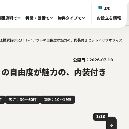
よむ
月額賃料で
特徴・設備で
物件タイプで
お役立ち情報
道橋駅徒歩5分！レイアウトの自由度が魅力の、内装付きセットアップオフィス
)
)
)
区(38)
抜き退去される方へ
議室付き(602)
フルセットアップオフィス(333)
60〜80坪(88)
60〜80坪(88)
101～150万(155)
目黒区(18)
家具・什器付き(341)
80〜100坪(34)
80〜100坪(34)
151~200万(95)
中央区(131)
居抜きオフィス(0)
100坪〜(40)
100坪〜(40)
千代田区(131)
共有ラウンジ有り(81)
201万〜(107)
渋谷区(60)
屋上 
台
)
井(84)
20〜39席(263)
リノベーション済み(79)
40〜59席(85)
新築・築浅(77)
60席〜(22)
原状回復免除(18
ら徒歩5分以内(528)
公開日：2026.07.10
トの自由度が魅力の、内装付き
町
広さ：30〜60坪
席数：10〜19席
1
/
10