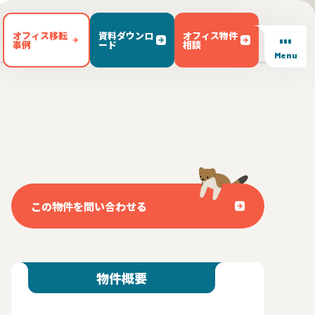
オフィス移転
資料ダウンロ
オフィス物件
事例
ード
相談
Menu
/ テラス有り(102)
東区(7)
文京区(23)
キッチン有り(5)
豊島区(14)
東京都内 その他(3)
男女別トイレ(605)
1)
敷金無し(250)
敷金3ヶ月以下(46)
この物件を問い合わせる
物件概要