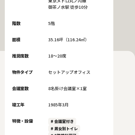
東京メトロ丸ノ内線
御茶ノ水駅 徒歩10分
階数
5階
面積
35.16坪（116.24㎡）
推奨席数
18～20席
物件タイプ
セットアップオフィス
会議室数
8名掛け会議室×1室
竣工年
1985年3月
特徴・設備
# 会議室付き
# 男女別トイレ