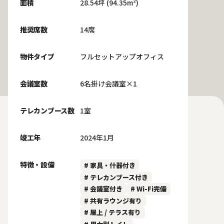
面積
28.54坪 (94.35m²)
推奨席数
14席
物件タイプ
フルセットアップオフィス
会議室数
6名掛け会議室×1
テレカンブース数
1室
竣工年
2024年1月
特徴・設備
# 家具・什器付き
# テレカンブース付き
# 会議室付き
# Wi-Fi完備
# 共有ラウンジ有り
# 屋上 / テラス有り