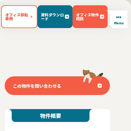
オフィス移転
資料ダウンロ
オフィス物件
事例
ード
相談
Menu
/ テラス有り(102)
東区(7)
文京区(23)
キッチン有り(5)
豊島区(14)
東京都内 その他(3)
男女別トイレ(605)
1)
敷金無し(250)
敷金3ヶ月以下(46)
この物件を問い合わせる
物件概要