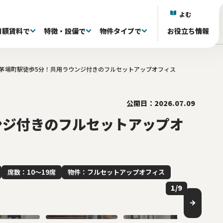
よむ
月額賃料で
特徴・設備で
物件タイプで
お役立ち情報
茅場町駅徒歩5分！共用ラウンジ付きのフルセットアップオフィス
)
)
)
区(38)
抜き退去される方へ
議室付き(602)
フルセットアップオフィス(333)
60〜80坪(88)
60〜80坪(88)
101～150万(155)
目黒区(18)
家具・什器付き(341)
80〜100坪(34)
80〜100坪(34)
151~200万(95)
中央区(131)
居抜きオフィス(0)
100坪〜(40)
100坪〜(40)
千代田区(131)
共有ラウンジ有り(81)
201万〜(107)
渋谷区(60)
屋上 
台
)
井(84)
20〜39席(263)
リノベーション済み(79)
40〜59席(85)
新築・築浅(77)
60席〜(22)
原状回復免除(18
ら徒歩5分以内(528)
公開日：2026.07.09
ンジ付きのフルセットアップオ
席数：10〜19席
物件：フルセットアップオフィス
1
/
9