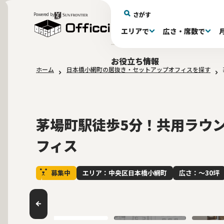
さがす
Powered by
エリアで
広さ・席数で
エリアで探す
広さで探す
物件タイプで探す
推奨席数で探す
月額賃料で探す
特徴・設備で探す
居抜きとは
お役立ち情報
ホーム
日本橋小網町の居抜き・セットアップオフィスを探す
新宿区(72)
〜30坪(193)
セットアップオフィス(279)
〜30坪(193)
～60万(75)
テレカンブース付き(443)
居抜きオフィスについて
港区(114)
61～100万(185
30〜60坪(275
30〜60坪(275
品川
居
会
大阪府(1)
10席未満(63)
Wi-Fi完備(138)
10〜19席(266
スケルトン天
2路線利用可(607)
最寄り駅か
茅場町駅徒歩5分！共用ラウ
フィス
募集中
エリア：中央区日本橋小網町
広さ：〜30坪