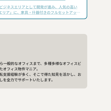
 ビジネスエリアとして開発が進み、人気の高い
エリア」に、家具・什器付きのフルセットアップ
場しました。都営浅草線・三田線の「三田」駅か
か2分、JR「田町」駅からも徒歩4分とい…
ら一般的なオフィスまで、多種多様なオフィスビ
たオフィス物件マニア。
転支援経験が多く、そこで得た知見を活かし、お
しを全力でサポートいたします。