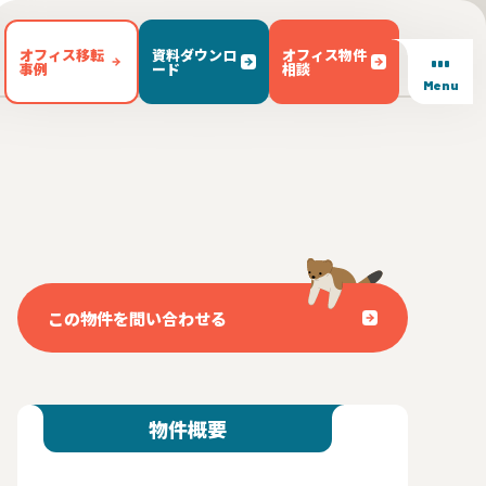
オフィス移転
資料ダウンロ
オフィス物件
事例
ード
相談
Menu
/ テラス有り(102)
東区(7)
文京区(23)
キッチン有り(5)
豊島区(14)
東京都内 その他(3)
男女別トイレ(604)
1)
敷金無し(250)
敷金3ヶ月以下(46)
この物件を問い合わせる
物件概要