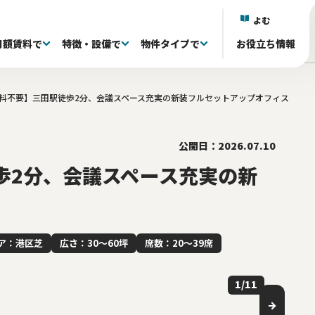
よむ
月額賃料で
特徴・設備で
物件タイプで
お役立ち情報
料不要】三田駅徒歩2分、会議スペース充実の新装フルセットアップオフィス
)
)
)
区(38)
抜き退去される方へ
議室付き(601)
フルセットアップオフィス(333)
60〜80坪(88)
60〜80坪(88)
101～150万(155)
目黒区(18)
家具・什器付き(341)
80〜100坪(34)
80〜100坪(34)
151~200万(95)
中央区(131)
居抜きオフィス(0)
100坪〜(40)
100坪〜(40)
千代田区(130)
共有ラウンジ有り(81)
201万〜(107)
渋谷区(60)
屋上 
台
)
井(84)
20〜39席(263)
リノベーション済み(79)
40〜59席(85)
新築・築浅(77)
60席〜(22)
原状回復免除(18
ら徒歩5分以内(527)
公開日：2026.07.10
歩2分、会議スペース充実の新
ア：港区芝
広さ：30〜60坪
席数：20〜39席
1
/
11