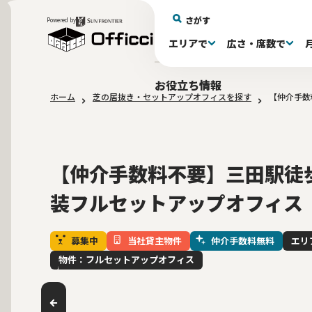
さがす
Powered by
エリアで
広さ・席数で
エリアで探す
広さで探す
物件タイプで探す
推奨席数で探す
月額賃料で探す
特徴・設備で探す
居抜きとは
お役立ち情報
ホーム
芝の居抜き・セットアップオフィスを探す
【仲介手数
新宿区(72)
〜30坪(192)
セットアップオフィス(278)
〜30坪(192)
～60万(74)
テレカンブース付き(443)
居抜きオフィスについて
港区(114)
61～100万(185
30〜60坪(275
30〜60坪(275
品川
居
会
大阪府(1)
10席未満(63)
Wi-Fi完備(138)
10〜19席(265
スケルトン天
2路線利用可(606)
最寄り駅か
【仲介手数料不要】三田駅徒
装フルセットアップオフィス
募集中
当社貸主物件
仲介手数料無料
エリ
物件：フルセットアップオフィス