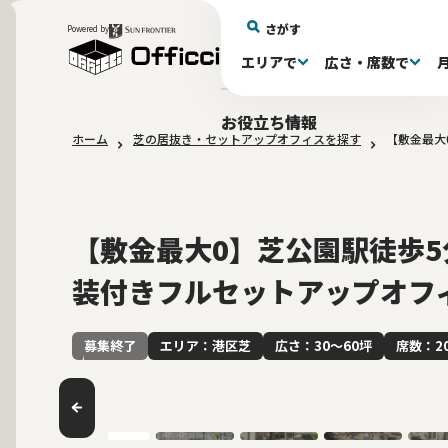
さがす
Powered by
エリアで
広さ・席数で
エリアで探す
広さで探す
物件タイプで探す
推奨席数で探す
月額賃料で探す
特徴・設備で探す
居抜きとは
お役立ち情報
ホーム
芝の居抜き・セットアップオフィスを探す
【敷金最大
新宿区(72)
〜30坪(193)
セットアップオフィス(279)
〜30坪(193)
～60万(75)
テレカンブース付き(443)
居抜きオフィスについて
港区(114)
61～100万(185)
30〜60坪(275)
30〜60坪(275)
品川
居
会
東京都内 その他(3)
10席未満(63)
男女別トイレ(605)
10〜19席(266
Wi-Fi完
大阪府(1
敷金3ヶ月以下(46)
2路線利用
【敷金最大0】芝公園駅徒歩
装付きフルセットアップオフ
エリア：港区芝
広さ：30〜60坪
席数：2
募集終了