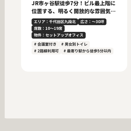
JR市ヶ谷駅徒歩7分！ビル最上階に
位置する、明るく開放的な雰囲気の
内装付きセットアップオフィス
エリア：千代田区九段北
広さ：〜30坪
席数：10〜19席
物件：セットアップオフィス
# 会議室付き
# 男女別トイレ
# 2路線利用可
# 最寄り駅から徒歩5分以内