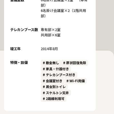
部）
6名掛け会議室×2（1階共用
部）
テレカンブース数
専有部×2室
共用部×6室
竣工年
2014年8月
特徴・設備
# 敷金無し
# 原状回復免除
# 家具・什器付き
# テレカンブース付き
# 会議室付き
# Wi-Fi完備
# 男女別トイレ
# スケルトン天井
# 2路線利用可