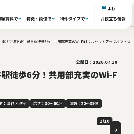
よむ
月額賃料で
特徴・設備で
物件タイプで
お役立ち情報
・原状回復不要】渋谷駅徒歩6分！共用部充実のWi-Fi付フルセットアップオフィス
)
)
)
区(38)
抜き退去される方へ
議室付き(601)
フルセットアップオフィス(333)
60〜80坪(88)
60〜80坪(88)
101～150万(155)
目黒区(18)
家具・什器付き(341)
80〜100坪(34)
80〜100坪(34)
151~200万(95)
中央区(131)
居抜きオフィス(0)
100坪〜(40)
100坪〜(40)
千代田区(130)
共有ラウンジ有り(81)
201万〜(107)
渋谷区(60)
屋上 
台
)
井(84)
20〜39席(263)
リノベーション済み(79)
40〜59席(85)
新築・築浅(77)
60席〜(22)
原状回復免除(18
ら徒歩5分以内(527)
公開日：2026.07.10
駅徒歩6分！共用部充実のWi-F
ア：渋谷区渋谷
広さ：30〜60坪
席数：20〜39席
1
/
10