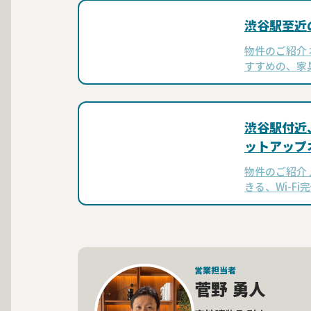
渋谷駅至近
物件のご紹介
すすめの、家具
います。スタ
う、抜群の立
渋谷駅付近
ットアップ
物件のご紹介
きる、Wi-F
渋谷駅から徒
2丁目の魅力的
営業担当者
菅野 勇人