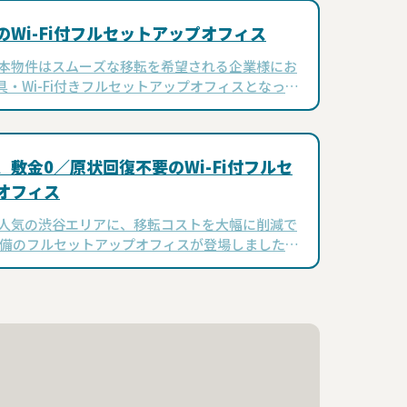
のWi-Fi付フルセットアップオフィス
 本物件はスムーズな移転を希望される企業様にお
・Wi-Fi付きフルセットアップオフィスとなって
ートアップ人気の高い「渋谷駅」から徒歩6分とい
地面も魅力です。 弊社“貸主物…
、敷金0／原状回復不要のWi-Fi付フルセ
オフィス
 人気の渋谷エリアに、移転コストを大幅に削減で
i完備のフルセットアップオフィスが登場しました。
歩わずか6分、落ち着きと利便性を兼ね備えた渋谷
な立地です。 広さ34.17…