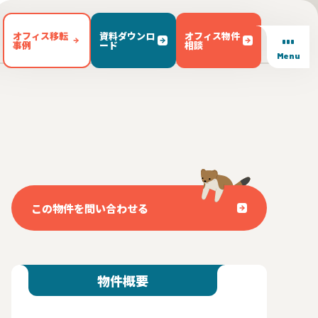
オフィス移転
資料ダウンロ
オフィス物件
事例
ード
相談
Menu
/ テラス有り(102)
東区(7)
文京区(23)
キッチン有り(5)
豊島区(14)
東京都内 その他(3)
男女別トイレ(604)
1)
敷金無し(250)
敷金3ヶ月以下(46)
この物件を問い合わせる
物件概要