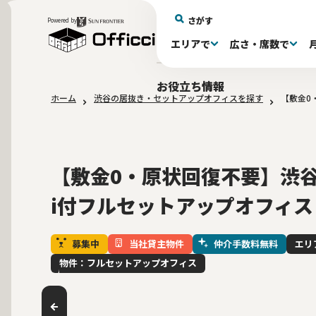
さがす
Powered by
エリアで
広さ・席数で
エリアで探す
広さで探す
物件タイプで探す
推奨席数で探す
月額賃料で探す
特徴・設備で探す
居抜きとは
お役立ち情報
ホーム
渋谷の居抜き・セットアップオフィスを探す
【敷金0
新宿区(72)
〜30坪(192)
セットアップオフィス(278)
〜30坪(192)
～60万(74)
テレカンブース付き(443)
居抜きオフィスについて
港区(114)
61～100万(185
30〜60坪(275
30〜60坪(275
品川
居
会
大阪府(1)
10席未満(63)
Wi-Fi完備(138)
10〜19席(265
スケルトン天
2路線利用可(606)
最寄り駅か
【敷金0・原状回復不要】渋谷
i付フルセットアップオフィス
募集中
当社貸主物件
仲介手数料無料
エリ
物件：フルセットアップオフィス