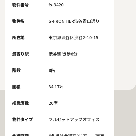
物件番号
fs-3420
物件名
S-FRONTIER渋谷青山通り
所在地
東京都渋谷区渋谷2-10-15
最寄り駅
渋谷駅 徒歩6分
階数
8階
面積
34.17坪
推奨席数
20席
物件タイプ
フルセットアップオフィス
会議室数
6名掛け会議室×1室 （専有