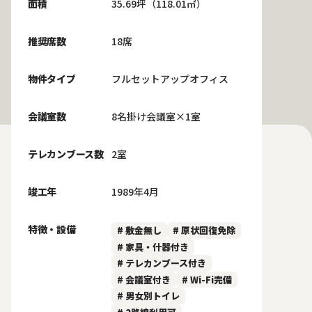
面積
35.69坪（118.01㎡）
推奨席数
18席
物件タイプ
フルセットアップオフィス
会議室数
8名掛け会議室×1室
テレカンブース数
2室
竣工年
1989年4月
特徴・設備
# 敷金無し
# 原状回復免除
# 家具・什器付き
# テレカンブース付き
# 会議室付き
# Wi-Fi完備
# 男女別トイレ