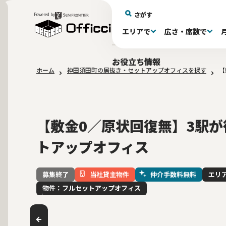
さがす
Powered by
エリアで
広さ・席数で
エリアで探す
広さで探す
物件タイプで探す
推奨席数で探す
月額賃料で探す
特徴・設備で探す
居抜きとは
お役立ち情報
ホーム
神田須田町の居抜き・セットアップオフィスを探す
【
新宿区(72)
〜30坪(193)
セットアップオフィス(279)
〜30坪(193)
～60万(75)
テレカンブース付き(443)
居抜きオフィスについて
港区(114)
61～100万(185
30〜60坪(275
30〜60坪(275
品川
居
会
大阪府(1)
10席未満(63)
Wi-Fi完備(138)
10〜19席(266
スケルトン天
2路線利用可(607)
最寄り駅か
【敷金0／原状回復無】3駅が徒
トアップオフィス
当社貸主物件
仲介手数料無料
エリ
募集終了
物件：フルセットアップオフィス