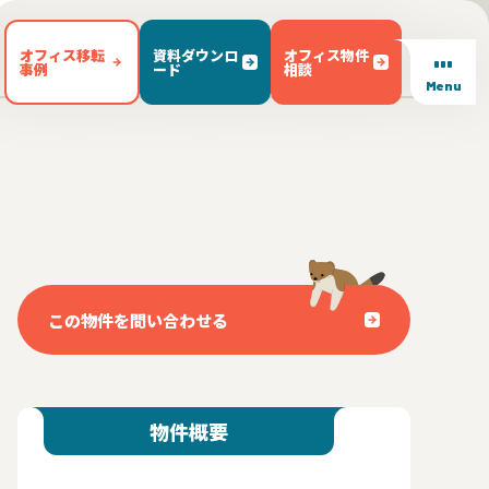
オフィス移転
資料ダウンロ
オフィス物件
事例
ード
相談
Menu
/ テラス有り(102)
東区(7)
文京区(23)
キッチン有り(5)
豊島区(14)
東京都内 その他(3)
男女別トイレ(605)
1)
敷金無し(250)
敷金3ヶ月以下(46)
この物件を問い合わせる
物件概要