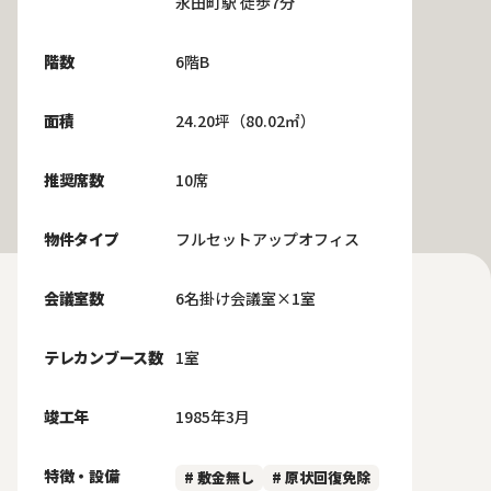
永田町駅 徒歩7分
階数
6階B
面積
24.20坪（80.02㎡）
推奨席数
10席
物件タイプ
フルセットアップオフィス
会議室数
6名掛け会議室×1室
テレカンブース数
1室
竣工年
1985年3月
特徴・設備
# 敷金無し
# 原状回復免除