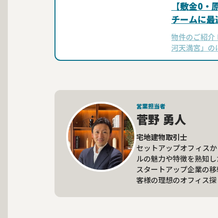
【敷金0・
チームに最
物件のご紹介
河天満宮」の
田区・隼町エ
ィス『NOVE
営業担当者
菅野 勇人
宅地建物取引士
セットアップオフィスか
ルの魅力や特徴を熟知し
スタートアップ企業の移
客様の理想のオフィス探