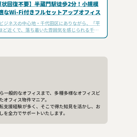
原状回復不要】半蔵門駅徒歩2分！小規模
適なWi-Fi付きフルセットアップオフィス
 ビジネスの中心地・千代田区にありながら、「平
ほど近くで、落ち着いた雰囲気を感じられる千代
リア。そんな好立地にあるフルセットアップオフ
L WORK 半蔵門』をご紹介します…
ら一般的なオフィスまで、多種多様なオフィスビ
たオフィス物件マニア。
転支援経験が多く、そこで得た知見を活かし、お
しを全力でサポートいたします。