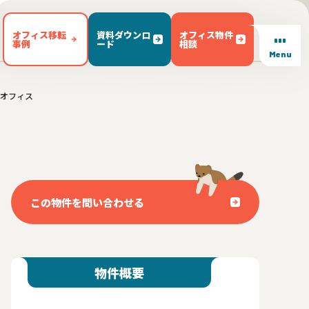
オフィス移転
資料ダウンロ
オフィス物件
事例
ード
相談
Menu
プオフィス
/ テラス有り(102)
東区(7)
文京区(23)
キッチン有り(5)
豊島区(14)
東京都内 その他(3)
男女別トイレ(605)
1)
敷金無し(250)
敷金3ヶ月以下(46)
この物件を問い合わせる
物件概要