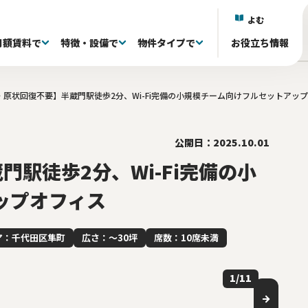
よむ
月額賃料で
特徴・設備で
物件タイプで
お役立ち情報
・原状回復不要】半蔵門駅徒歩2分、Wi-Fi完備の小規模チーム向けフルセットアッ
)
)
)
区(38)
抜き退去される方へ
議室付き(602)
フルセットアップオフィス(333)
60〜80坪(88)
60〜80坪(88)
101～150万(155)
目黒区(18)
家具・什器付き(341)
80〜100坪(34)
80〜100坪(34)
151~200万(95)
中央区(131)
居抜きオフィス(0)
100坪〜(40)
100坪〜(40)
千代田区(131)
共有ラウンジ有り(81)
201万〜(107)
渋谷区(60)
屋上 
台
)
井(84)
20〜39席(263)
リノベーション済み(79)
40〜59席(85)
新築・築浅(77)
60席〜(22)
原状回復免除(18
ら徒歩5分以内(528)
公開日：2025.10.01
駅徒歩2分、Wi-Fi完備の小
ップオフィス
ア：千代田区隼町
広さ：〜30坪
席数：10席未満
1
/
11