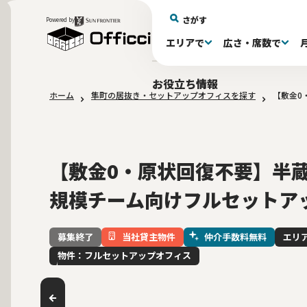
さがす
Powered by
エリアで
広さ・席数で
エリアで探す
広さで探す
物件タイプで探す
推奨席数で探す
月額賃料で探す
特徴・設備で探す
居抜きとは
お役立ち情報
ホーム
隼町の居抜き・セットアップオフィスを探す
【敷金0
新宿区(72)
〜30坪(193)
セットアップオフィス(279)
〜30坪(193)
～60万(75)
テレカンブース付き(443)
居抜きオフィスについて
港区(114)
61～100万(185
30〜60坪(275
30〜60坪(275
品川
居
会
大阪府(1)
10席未満(63)
Wi-Fi完備(138)
10〜19席(266
スケルトン天
2路線利用可(607)
最寄り駅か
【敷金0・原状回復不要】半蔵門
規模チーム向けフルセットア
当社貸主物件
仲介手数料無料
エリ
募集終了
物件：フルセットアップオフィス