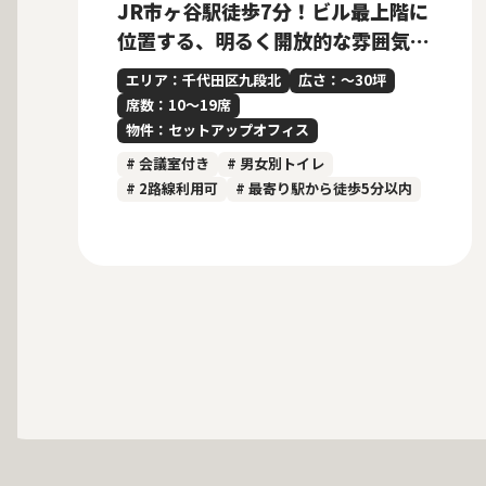
JR市ヶ谷駅徒歩7分！ビル最上階に
位置する、明るく開放的な雰囲気の
内装付きセットアップオフィス
エリア：千代田区九段北
広さ：〜30坪
席数：10〜19席
物件：セットアップオフィス
# 会議室付き
# 男女別トイレ
# 2路線利用可
# 最寄り駅から徒歩5分以内