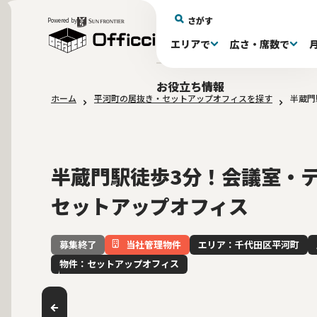
さがす
Powered by
エリアで
広さ・席数で
エリアで探す
広さで探す
物件タイプで探す
推奨席数で探す
月額賃料で探す
特徴・設備で探す
居抜きとは
お役立ち情報
ホーム
平河町の居抜き・セットアップオフィスを探す
半蔵門
新宿区(72)
〜30坪(193)
セットアップオフィス(279)
〜30坪(193)
～60万(75)
テレカンブース付き(443)
居抜きオフィスについて
港区(114)
61～100万(185)
30〜60坪(275)
30〜60坪(275)
品川
居
会
東京都内 その他(3)
10席未満(63)
男女別トイレ(605)
10〜19席(266
Wi-Fi完
大阪府(1
敷金3ヶ月以下(46)
2路線利用
半蔵門駅徒歩3分！会議室・
セットアップオフィス
当社管理物件
エリア：千代田区平河町
募集終了
物件：セットアップオフィス