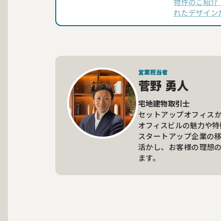
物件のご紹介 
れたデザイン
フィスです。
線の3路線が
JR御茶ノ水
営業担当者
菅野 勇人
宅地建物取引士
セットアップオフィス
オフィスビルの魅力や特
スタートアップ企業の
活かし、お客様の理想
ます。