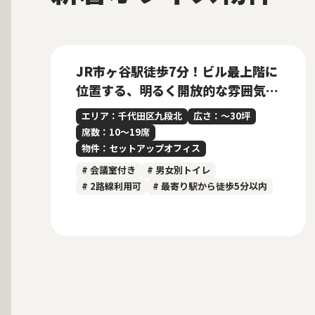
募集中
当社貸主物件
仲介手数料無料
New
JR市ヶ谷駅徒歩7分！ビル最上階に
位置する、明るく開放的な雰囲気の
内装付きセットアップオフィス
エリア：千代田区九段北
広さ：〜30坪
席数：10〜19席
物件：セットアップオフィス
# 会議室付き
# 男女別トイレ
# 2路線利用可
# 最寄り駅から徒歩5分以内