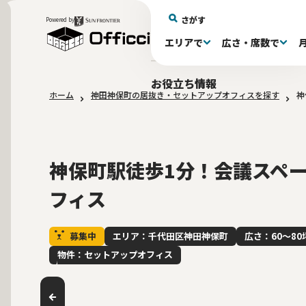
さがす
Powered by
エリアで
広さ・席数で
エリアで探す
広さで探す
物件タイプで探す
推奨席数で探す
月額賃料で探す
特徴・設備で探す
居抜きとは
お役立ち情報
ホーム
神田神保町の居抜き・セットアップオフィスを探す
神
新宿区(72)
〜30坪(193)
セットアップオフィス(279)
〜30坪(193)
～60万(75)
テレカンブース付き(443)
居抜きオフィスについて
港区(114)
61～100万(185)
30〜60坪(275)
30〜60坪(275)
品川
居
会
東京都内 その他(3)
10席未満(63)
男女別トイレ(605)
10〜19席(266
Wi-Fi完
大阪府(1
敷金3ヶ月以下(46)
2路線利用
神保町駅徒歩1分！会議スペ
フィス
募集中
エリア：千代田区神田神保町
広さ：60〜80
物件：セットアップオフィス