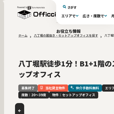
さがす
Powered by
エリアで
広さ・席数で
エリアで探す
広さで探す
物件タイプで探す
推奨席数で探す
月額賃料で探す
特徴・設備で探す
居抜きとは
お役立ち情報
ホーム
八丁堀の居抜き・セットアップオフィスを探す
八丁堀
新宿区(72)
〜30坪(193)
セットアップオフィス(279)
〜30坪(193)
～60万(75)
テレカンブース付き(443)
居抜きオフィスについて
港区(114)
61～100万(185)
30〜60坪(275)
30〜60坪(275)
品川
居
会
東京都内 その他(3)
10席未満(63)
男女別トイレ(605)
10〜19席(266
Wi-Fi完
大阪府(1
敷金3ヶ月以下(46)
2路線利用
八丁堀駅徒歩1分！B1+1階
ップオフィス
当社貸主物件
仲介手数料無料
エリ
募集終了
席数：20〜39席
物件：セットアップオフィス