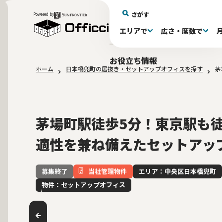
さがす
Powered by
エリアで
広さ・席数で
エリアで探す
広さで探す
物件タイプで探す
推奨席数で探す
月額賃料で探す
特徴・設備で探す
居抜きとは
お役立ち情報
ホーム
日本橋兜町の居抜き・セットアップオフィスを探す
茅
新宿区(72)
〜30坪(193)
セットアップオフィス(279)
〜30坪(193)
～60万(75)
テレカンブース付き(443)
居抜きオフィスについて
港区(114)
61～100万(185)
30〜60坪(275)
30〜60坪(275)
品川
居
会
東京都内 その他(3)
10席未満(63)
男女別トイレ(605)
10〜19席(266
Wi-Fi完
大阪府(1
敷金3ヶ月以下(46)
2路線利用
茅場町駅徒歩5分！東京駅も
適性を兼ね備えたセットアッ
当社管理物件
エリア：中央区日本橋兜町
募集終了
物件：セットアップオフィス