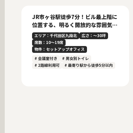
New
JR市ヶ谷駅徒歩7分！ビル最上階に
位置する、明るく開放的な雰囲気の
内装付きセットアップオフィス
エリア：千代田区九段北
広さ：〜30坪
席数：10〜19席
物件：セットアップオフィス
# 会議室付き
# 男女別トイレ
# 2路線利用可
# 最寄り駅から徒歩5分以内