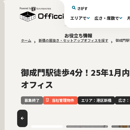
さがす
Powered by
エリアで
広さ・席数で
エリアで探す
広さで探す
物件タイプで探す
推奨席数で探す
月額賃料で探す
特徴・設備で探す
居抜きとは
お役立ち情報
ホーム
新橋の居抜き・セットアップオフィスを探す
御成門駅
新宿区(72)
〜30坪(193)
セットアップオフィス(279)
〜30坪(193)
～60万(75)
テレカンブース付き(443)
居抜きオフィスについて
港区(114)
61～100万(185
30〜60坪(275
30〜60坪(275
品川
居
会
大阪府(1)
10席未満(63)
Wi-Fi完備(138)
10〜19席(266
スケルトン天
2路線利用可(607)
最寄り駅か
御成門駅徒歩4分！25年1月
オフィス
当社管理物件
エリア：港区新橋
広さ：
募集終了