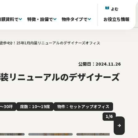
よむ
月額賃料で
特徴・設備で
物件タイプで
お役立ち情報
徒歩4分！25年1月内装リニューアルのデザイナーズオフィス
)
)
)
区(38)
抜き退去される方へ
議室付き(602)
フルセットアップオフィス(333)
60〜80坪(88)
60〜80坪(88)
101～150万(155)
目黒区(18)
家具・什器付き(341)
80〜100坪(34)
80〜100坪(34)
151~200万(95)
中央区(131)
居抜きオフィス(0)
100坪〜(40)
100坪〜(40)
千代田区(131)
共有ラウンジ有り(81)
201万〜(107)
渋谷区(60)
屋上 
台
)
井(84)
20〜39席(263)
リノベーション済み(79)
40〜59席(85)
新築・築浅(77)
60席〜(22)
原状回復免除(18
ら徒歩5分以内(528)
公開日：2024.11.26
内装リニューアルのデザイナーズ
〜30坪
席数：10〜19席
物件：セットアップオフィス
1
/
6