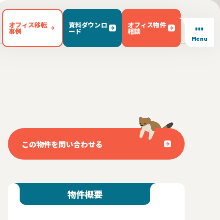
オフィス移転
資料ダウンロ
オフィス物件
事例
ード
相談
Menu
/ テラス有り(102)
東区(7)
文京区(23)
キッチン有り(5)
豊島区(14)
東京都内 その他(3)
男女別トイレ(605)
1)
敷金無し(250)
敷金3ヶ月以下(46)
この物件を問い合わせる
物件概要