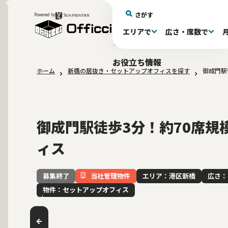
さがす
Powered by
エリアで
広さ・席数で
エリアで探す
広さで探す
物件タイプで探す
推奨席数で探す
月額賃料で探す
特徴・設備で探す
居抜きとは
お役立ち情報
ホーム
新橋の居抜き・セットアップオフィスを探す
御成門駅
新宿区(72)
〜30坪(193)
セットアップオフィス(279)
〜30坪(193)
～60万(75)
テレカンブース付き(443)
居抜きオフィスについて
港区(114)
61～100万(185)
30〜60坪(275)
30〜60坪(275)
品川
居
会
東京都内 その他(3)
10席未満(63)
男女別トイレ(605)
10〜19席(266
Wi-Fi完
大阪府(1
敷金3ヶ月以下(46)
2路線利用
御成門駅徒歩3分！約70席規
ィス
当社管理物件
エリア：港区新橋
広さ：
募集終了
物件：セットアップオフィス