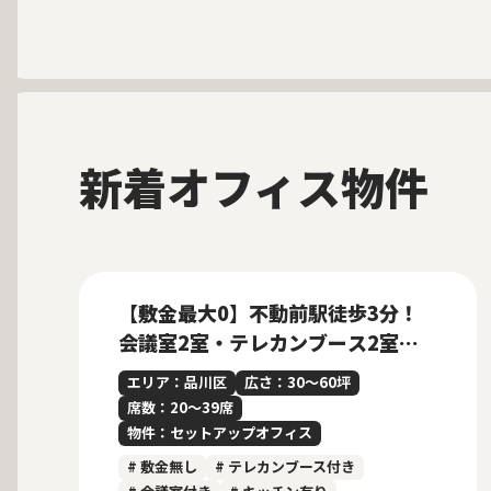
新着オフィス物件
募集中
当社貸主物件
仲介手数料無料
New
【敷金最大0】不動前駅徒歩3分！
会議室2室・テレカンブース2室完
備のセットアップオフィス
エリア：品川区
広さ：30〜60坪
席数：20〜39席
物件：セットアップオフィス
# 敷金無し
# テレカンブース付き