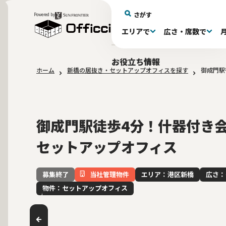
さがす
Powered by
エリアで
広さ・席数で
エリアで探す
広さで探す
物件タイプで探す
推奨席数で探す
月額賃料で探す
特徴・設備で探す
居抜きとは
お役立ち情報
ホーム
新橋の居抜き・セットアップオフィスを探す
御成門駅
新宿区(72)
〜30坪(192)
セットアップオフィス(278)
〜30坪(192)
～60万(74)
テレカンブース付き(443)
居抜きオフィスについて
港区(114)
61～100万(185)
30〜60坪(275)
30〜60坪(275)
品川
居
会
東京都内 その他(3)
10席未満(63)
男女別トイレ(604)
10〜19席(265
Wi-Fi完
大阪府(1
敷金3ヶ月以下(46)
2路線利用
御成門駅徒歩4分！什器付き
セットアップオフィス
当社管理物件
エリア：港区新橋
広さ：
募集終了
物件：セットアップオフィス