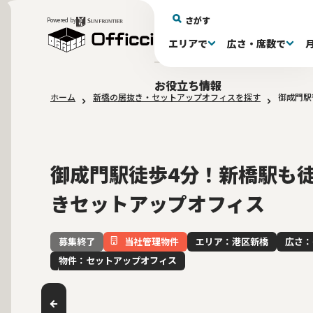
さがす
Powered by
エリアで
広さ・席数で
エリアで探す
広さで探す
物件タイプで探す
推奨席数で探す
月額賃料で探す
特徴・設備で探す
居抜きとは
お役立ち情報
ホーム
新橋の居抜き・セットアップオフィスを探す
御成門駅
新宿区(72)
〜30坪(193)
セットアップオフィス(279)
〜30坪(193)
～60万(75)
テレカンブース付き(443)
居抜きオフィスについて
港区(114)
61～100万(185)
30〜60坪(275)
30〜60坪(275)
品川
居
会
東京都内 その他(3)
10席未満(63)
男女別トイレ(605)
10〜19席(266
Wi-Fi完
大阪府(1
敷金3ヶ月以下(46)
2路線利用
御成門駅徒歩4分！新橋駅も
きセットアップオフィス
当社管理物件
エリア：港区新橋
広さ：
募集終了
物件：セットアップオフィス