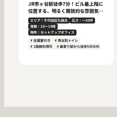
JR市ヶ谷駅徒歩7分！ビル最上階に
位置する、明るく開放的な雰囲気の
内装付きセットアップオフィス
エリア：千代田区九段北
広さ：〜30坪
席数：10〜19席
物件：セットアップオフィス
# 会議室付き
# 男女別トイレ
# 2路線利用可
# 最寄り駅から徒歩5分以内