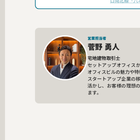
ロ南北線「六
る、一等地の
本木ビル』を
さ51.95坪（1
営業担当者
菅野 勇人
宅地建物取引士
セットアップオフィス
オフィスビルの魅力や特
スタートアップ企業の
活かし、お客様の理想
ます。