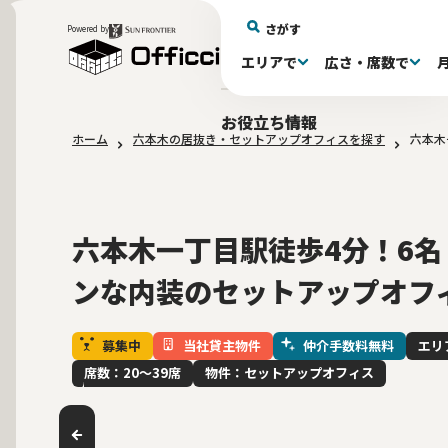
さがす
Powered by
エリアで
広さ・席数で
エリアで探す
広さで探す
物件タイプで探す
推奨席数で探す
月額賃料で探す
特徴・設備で探す
居抜きとは
お役立ち情報
ホーム
六本木の居抜き・セットアップオフィスを探す
六本木
新宿区(72)
〜30坪(192)
セットアップオフィス(278)
〜30坪(192)
～60万(74)
テレカンブース付き(443)
居抜きオフィスについて
港区(114)
61～100万(185)
30〜60坪(275)
30〜60坪(275)
品川
居
会
東京都内 その他(3)
10席未満(63)
男女別トイレ(604)
10〜19席(265
Wi-Fi完
大阪府(1
敷金3ヶ月以下(46)
2路線利用
六本木一丁目駅徒歩4分！6名
ンな内装のセットアップオフ
募集中
当社貸主物件
仲介手数料無料
エリ
席数：20〜39席
物件：セットアップオフィス