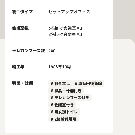
物件タイプ
セットアップオフィス
会議室数
6名掛け会議室×1
8名掛け会議室×1
テレカンブース数
2室
竣工年
1985年10月
特徴・設備
# 敷金無し
# 原状回復免除
# 家具・什器付き
# テレカンブース付き
# 会議室付き
# 男女別トイレ
# 2路線利用可