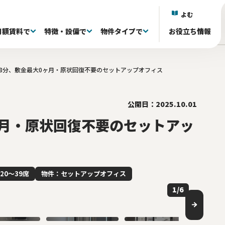
よむ
月額賃料で
特徴・設備で
物件タイプで
お役立ち情報
8分、敷金最大0ヶ月・原状回復不要のセットアップオフィス
)
)
)
区(38)
抜き退去される方へ
議室付き(602)
フルセットアップオフィス(333)
60〜80坪(88)
60〜80坪(88)
101～150万(155)
目黒区(18)
家具・什器付き(341)
80〜100坪(34)
80〜100坪(34)
151~200万(95)
中央区(131)
居抜きオフィス(0)
100坪〜(40)
100坪〜(40)
千代田区(131)
共有ラウンジ有り(81)
201万〜(107)
渋谷区(60)
屋上 
台
)
井(84)
20〜39席(263)
リノベーション済み(79)
40〜59席(85)
新築・築浅(77)
60席〜(22)
原状回復免除(18
ら徒歩5分以内(528)
公開日：2025.10.01
ヶ月・原状回復不要のセットアッ
20〜39席
物件：セットアップオフィス
1
/
6