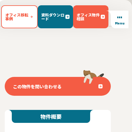
オフィス移転
資料ダウンロ
オフィス物件
事例
ード
相談
Menu
/ テラス有り(102)
東区(7)
文京区(23)
キッチン有り(5)
豊島区(14)
東京都内 その他(3)
男女別トイレ(605)
1)
敷金無し(250)
敷金3ヶ月以下(46)
この物件を問い合わせる
物件概要