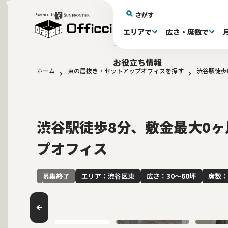
さがす
Powered by
エリアで
広さ・席数で
エリアで探す
広さで探す
物件タイプで探す
推奨席数で探す
月額賃料で探す
特徴・設備で探す
居抜きとは
お役立ち情報
ホーム
東の居抜き・セットアップオフィスを探す
渋谷駅徒歩
新宿区(72)
〜30坪(193)
セットアップオフィス(279)
〜30坪(193)
～60万(75)
テレカンブース付き(443)
居抜きオフィスについて
港区(114)
61～100万(185
30〜60坪(275
30〜60坪(275
品川
居
会
大阪府(1)
10席未満(63)
Wi-Fi完備(138)
10〜19席(266
スケルトン天
2路線利用可(607)
最寄り駅か
渋谷駅徒歩8分、敷金最大0
プオフィス
エリア：渋谷区東
広さ：30〜60坪
席数：
募集終了