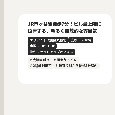
募集中
当社貸主物件
仲介手数料無料
New
JR市ヶ谷駅徒歩7分！ビル最上階に
位置する、明るく開放的な雰囲気の
内装付きセットアップオフィス
エリア：千代田区九段北
広さ：〜30坪
席数：10〜19席
物件：セットアップオフィス
# 会議室付き
# 男女別トイレ
# 2路線利用可
# 最寄り駅から徒歩5分以内