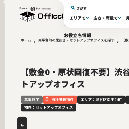
さがす
Powered by
エリアで
広さ・席数で
エリアで探す
広さで探す
物件タイプで探す
推奨席数で探す
月額賃料で探す
特徴・設備で探す
居抜きとは
お役立ち情報
ホーム
南平台町の居抜き・セットアップオフィスを探す
【敷
新宿区(72)
〜30坪(193)
セットアップオフィス(279)
〜30坪(193)
～60万(75)
テレカンブース付き(443)
居抜きオフィスについて
港区(114)
61～100万(185)
30〜60坪(275)
30〜60坪(275)
品川
居
会
東京都内 その他(3)
10席未満(63)
男女別トイレ(605)
10〜19席(266
Wi-Fi完
大阪府(1
敷金3ヶ月以下(46)
2路線利用
【敷金0・原状回復不要】渋谷
トアップオフィス
当社管理物件
エリア：渋谷区南平台町
募集終了
物件：セットアップオフィス