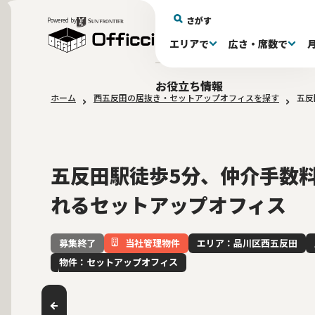
さがす
Powered by
エリアで
広さ・席数で
エリアで探す
広さで探す
物件タイプで探す
推奨席数で探す
月額賃料で探す
特徴・設備で探す
居抜きとは
お役立ち情報
ホーム
西五反田の居抜き・セットアップオフィスを探す
五反
新宿区(72)
〜30坪(193)
セットアップオフィス(279)
〜30坪(193)
～60万(75)
テレカンブース付き(443)
居抜きオフィスについて
港区(114)
61～100万(185)
30〜60坪(275)
30〜60坪(275)
品川
居
会
東京都内 その他(3)
10席未満(63)
男女別トイレ(605)
10〜19席(266
Wi-Fi完
大阪府(1
敷金3ヶ月以下(46)
2路線利用
五反田駅徒歩5分、仲介手数
れるセットアップオフィス
当社管理物件
エリア：品川区西五反田
募集終了
物件：セットアップオフィス