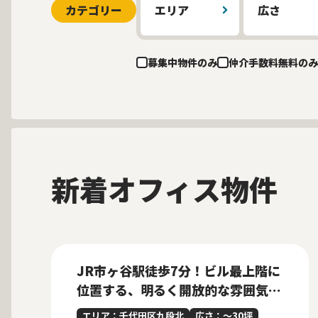
カテゴリー
エリア
広さ
募集中物件のみ
仲介手数料無料のみ
新着オフィス物件
募集中
当社貸主物件
仲介手数料無料
New
JR市ヶ谷駅徒歩7分！ビル最上階に
位置する、明るく開放的な雰囲気の
内装付きセットアップオフィス
エリア：千代田区九段北
広さ：〜30坪