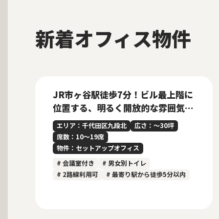
新着オフィス物件
募集中
当社貸主物件
仲介手数料無料
New
JR市ヶ谷駅徒歩7分！ビル最上階に
位置する、明るく開放的な雰囲気の
内装付きセットアップオフィス
エリア：千代田区九段北
広さ：〜30坪
席数：10〜19席
物件：セットアップオフィス
# 会議室付き
# 男女別トイレ
# 2路線利用可
# 最寄り駅から徒歩5分以内