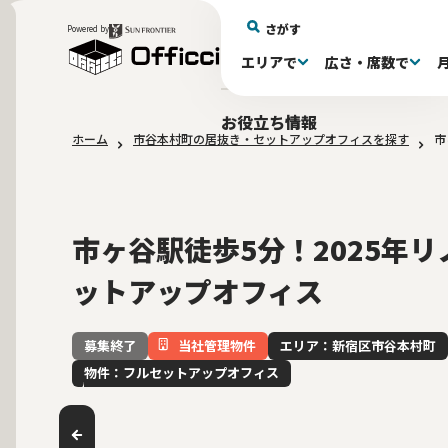
さがす
Powered by
エリアで
広さ・席数で
エリアで探す
広さで探す
物件タイプで探す
推奨席数で探す
月額賃料で探す
特徴・設備で探す
居抜きとは
お役立ち情報
ホーム
市谷本村町の居抜き・セットアップオフィスを探す
市
新宿区(72)
〜30坪(193)
セットアップオフィス(279)
〜30坪(193)
～60万(75)
テレカンブース付き(443)
居抜きオフィスについて
港区(114)
61～100万(185)
30〜60坪(275)
30〜60坪(275)
品川
居
会
東京都内 その他(3)
10席未満(63)
男女別トイレ(605)
10〜19席(266
Wi-Fi完
大阪府(1
敷金3ヶ月以下(46)
2路線利用
市ヶ谷駅徒歩5分！2025年
ットアップオフィス
当社管理物件
エリア：新宿区市谷本村町
募集終了
物件：フルセットアップオフィス