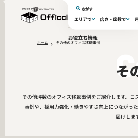
さがす
Powered by
エリアで
広さ・席数で
エリアで探す
広さで探す
物件タイプで探す
推奨席数で探す
月額賃料で探す
特徴・設備で探す
居抜きとは
お役立ち情報
ホーム
その他のオフィス移転事例
新宿区(72)
〜30坪(192)
セットアップオフィス(278)
〜30坪(192)
～60万(74)
テレカンブース付き(443)
居抜きオフィスについて
港区(114)
61～100万(185)
30〜60坪(275)
30〜60坪(275)
品川
居
会
東京都内 その他(3)
10席未満(63)
男女別トイレ(604)
10〜19席(265
Wi-Fi完
大阪府(1
敷金3ヶ月以下(46)
2路線利用
そ
その他坪数のオフィス移転事例をご紹介します。コ
事例や、採用力強化・働きやすさ向上につながった
届けしま