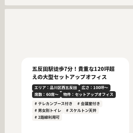
募集中
当社貸主物件
仲介手数料無料
五反田駅徒歩7分！貴重な120坪超
えの大型セットアップオフィス
エリア：品川区西五反田
広さ：100坪〜
席数：60席〜
物件：セットアップオフィス
# テレカンブース付き
# 会議室付き
# 男女別トイレ
# スケルトン天井
# 2路線利用可