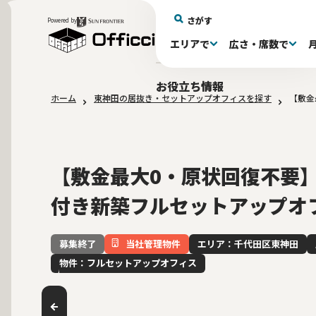
さがす
Powered by
エリアで
広さ・席数で
エリアで探す
広さで探す
物件タイプで探す
推奨席数で探す
月額賃料で探す
特徴・設備で探す
居抜きとは
お役立ち情報
ホーム
東神田の居抜き・セットアップオフィスを探す
【敷金
新宿区(72)
〜30坪(193)
セットアップオフィス(279)
〜30坪(193)
～60万(75)
テレカンブース付き(443)
居抜きオフィスについて
港区(114)
61～100万(185)
30〜60坪(275)
30〜60坪(275)
品川
居
会
東京都内 その他(3)
10席未満(63)
男女別トイレ(605)
10〜19席(266
Wi-Fi完
大阪府(1
敷金3ヶ月以下(46)
2路線利用
【敷金最大0・原状回復不要
付き新築フルセットアップオ
当社管理物件
エリア：千代田区東神田
募集終了
物件：フルセットアップオフィス