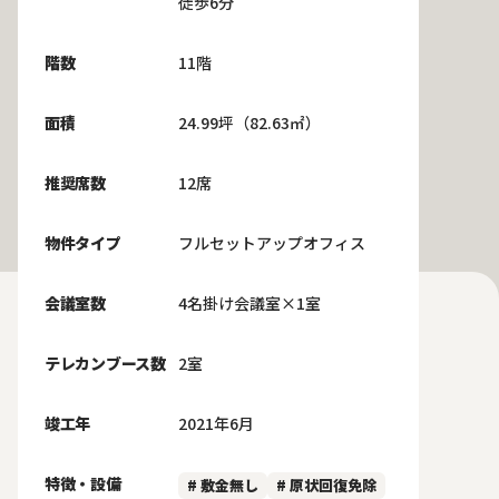
徒歩6分
階数
11階
面積
24.99坪（82.63㎡）
推奨席数
12席
物件タイプ
フルセットアップオフィス
会議室数
4名掛け会議室×1室
テレカンブース数
2室
竣工年
2021年6月
特徴・設備
# 敷金無し
# 原状回復免除