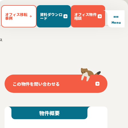
オフィス移転
資料ダウンロ
オフィス物件
事例
ード
相談
Menu
ス
/ テラス有り(102)
東区(7)
文京区(23)
キッチン有り(5)
豊島区(14)
東京都内 その他(3)
男女別トイレ(604)
1)
敷金無し(250)
敷金3ヶ月以下(46)
この物件を問い合わせる
物件概要