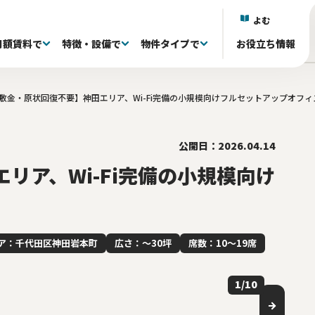
よむ
月額賃料で
特徴・設備で
物件タイプで
お役立ち情報
敷金・原状回復不要】神田エリア、Wi-Fi完備の小規模向けフルセットアップオフィ
)
)
)
区(38)
抜き退去される方へ
議室付き(601)
フルセットアップオフィス(333)
60〜80坪(88)
60〜80坪(88)
101～150万(155)
目黒区(18)
家具・什器付き(341)
80〜100坪(34)
80〜100坪(34)
151~200万(95)
中央区(131)
居抜きオフィス(0)
100坪〜(40)
100坪〜(40)
千代田区(130)
共有ラウンジ有り(81)
201万〜(107)
渋谷区(60)
屋上 
台
)
井(84)
20〜39席(263)
リノベーション済み(79)
40〜59席(85)
新築・築浅(77)
60席〜(22)
原状回復免除(18
ら徒歩5分以内(527)
公開日：2026.04.14
リア、Wi-Fi完備の小規模向け
ア：千代田区神田岩本町
広さ：〜30坪
席数：10〜19席
1
/
10