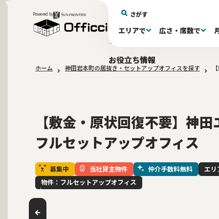
さがす
Powered by
エリアで
広さ・席数で
エリアで探す
広さで探す
物件タイプで探す
推奨席数で探す
月額賃料で探す
特徴・設備で探す
居抜きとは
お役立ち情報
ホーム
神田岩本町の居抜き・セットアップオフィスを探す
【
新宿区(72)
〜30坪(192)
セットアップオフィス(278)
〜30坪(192)
～60万(74)
テレカンブース付き(443)
居抜きオフィスについて
港区(114)
61～100万(185
30〜60坪(275
30〜60坪(275
品川
居
会
大阪府(1)
10席未満(63)
Wi-Fi完備(138)
10〜19席(265
スケルトン天
2路線利用可(606)
最寄り駅か
【敷金・原状回復不要】神田エ
フルセットアップオフィス
募集中
当社貸主物件
仲介手数料無料
エリ
物件：フルセットアップオフィス