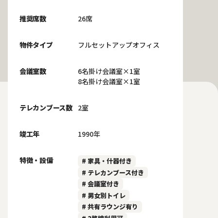
推奨席数
26席
物件タイプ
フルセットアップオフィス
会議室数
6名掛け会議室×1室
8名掛け会議室×1室
テレカンブース数
2室
竣工年
1990年
特徴・設備
# 家具・什器付き
# テレカンブース付き
# 会議室付き
# 男女別トイレ
# 共有ラウンジ有り