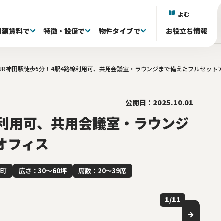
よむ
月額賃料で
特徴・設備で
物件タイプで
お役立ち情報
JR神田駅徒歩5分！4駅4路線利用可、共用会議室・ラウンジまで備えたフルセット
)
)
)
区(38)
抜き退去される方へ
議室付き(602)
フルセットアップオフィス(333)
60〜80坪(88)
60〜80坪(88)
101～150万(155)
目黒区(18)
家具・什器付き(341)
80〜100坪(34)
80〜100坪(34)
151~200万(95)
中央区(131)
居抜きオフィス(0)
100坪〜(40)
100坪〜(40)
千代田区(131)
共有ラウンジ有り(81)
201万〜(107)
渋谷区(60)
屋上 
台
)
井(84)
20〜39席(263)
リノベーション済み(79)
40〜59席(85)
新築・築浅(77)
60席〜(22)
原状回復免除(18
ら徒歩5分以内(528)
公開日：2025.10.01
線利用可、共用会議室・ラウンジ
オフィス
下町
広さ：30〜60坪
席数：20〜39席
1
/
11