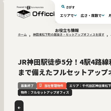
さがす
Powered by
エリアで
広さ・席数で
エリアで探す
広さで探す
物件タイプで探す
推奨席数で探す
月額賃料で探す
特徴・設備で探す
居抜きとは
お役立ち情報
ホーム
神田東松下町の居抜き・セットアップオフィスを探す
新宿区(72)
〜30坪(193)
セットアップオフィス(279)
〜30坪(193)
～60万(75)
テレカンブース付き(443)
居抜きオフィスについて
港区(114)
61～100万(185
30〜60坪(275
30〜60坪(275
品川
居
会
大阪府(1)
10席未満(63)
Wi-Fi完備(138)
10〜19席(266
スケルトン天
2路線利用可(607)
最寄り駅か
JR神田駅徒歩5分！4駅4路
まで備えたフルセットアップ
当社管理物件
エリア：千代田区神田東松
募集終了
物件：フルセットアップオフィス