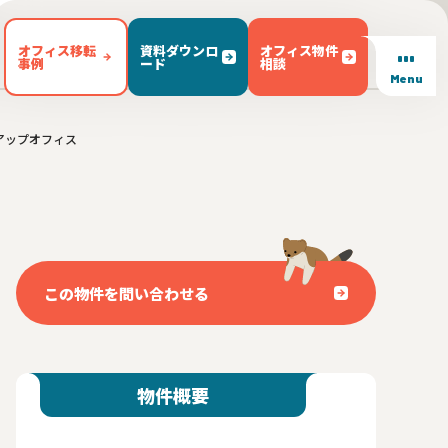
オフィス移転
資料ダウンロ
オフィス物件
事例
ード
相談
Menu
アップオフィス
/ テラス有り(102)
東区(7)
文京区(23)
キッチン有り(5)
豊島区(14)
東京都内 その他(3)
男女別トイレ(605)
1)
敷金無し(250)
敷金3ヶ月以下(46)
この物件を問い合わせる
物件概要