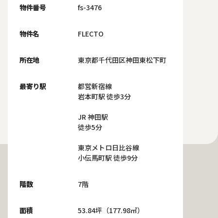
物件番号
fs-3476
物件名
FLECTO
所在地
東京都千代田区神田東松下町
最寄り駅
都営新宿線
岩本町駅 徒歩3分
JR 神田駅
徒歩5分
東京メトロ日比谷線
小伝馬町駅 徒歩9分
階数
7階
面積
53.84坪（177.98㎡）