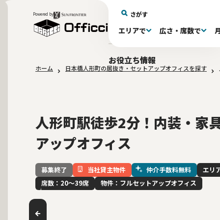
さがす
Powered by
エリアで
広さ・席数で
エリアで探す
広さで探す
物件タイプで探す
推奨席数で探す
月額賃料で探す
特徴・設備で探す
居抜きとは
お役立ち情報
ホーム
日本橋人形町の居抜き・セットアップオフィスを探す
新宿区(72)
〜30坪(192)
セットアップオフィス(278)
〜30坪(192)
～60万(74)
テレカンブース付き(443)
居抜きオフィスについて
港区(114)
61～100万(185)
30〜60坪(275)
30〜60坪(275)
品川
居
会
東京都内 その他(3)
10席未満(63)
男女別トイレ(604)
10〜19席(265
Wi-Fi完
大阪府(1
敷金3ヶ月以下(46)
2路線利用
人形町駅徒歩2分！内装・家
アップオフィス
当社貸主物件
仲介手数料無料
エリ
募集終了
席数：20〜39席
物件：フルセットアップオフィス