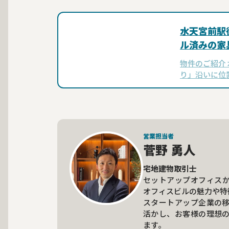
水天宮前駅
ル済みの家
フィス
物件のご紹介
り」沿いに位
ーリック蛎殻
着いた雰囲気
に面した視認
営業担当者
菅野 勇人
宅地建物取引士
セットアップオフィス
オフィスビルの魅力や特
スタートアップ企業の
活かし、お客様の理想
ます。