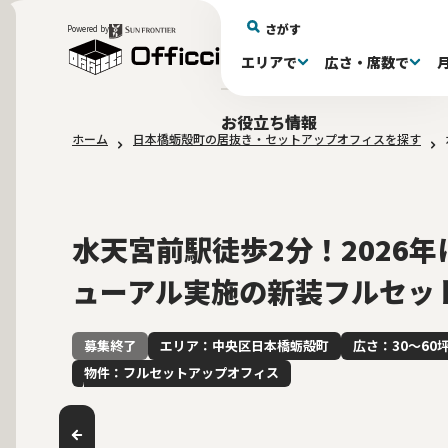
さがす
Powered by
エリアで
広さ・席数で
エリアで探す
広さで探す
物件タイプで探す
推奨席数で探す
月額賃料で探す
特徴・設備で探す
居抜きとは
お役立ち情報
ホーム
日本橋蛎殻町の居抜き・セットアップオフィスを探す
新宿区(72)
〜30坪(192)
セットアップオフィス(278)
〜30坪(192)
～60万(74)
テレカンブース付き(443)
居抜きオフィスについて
港区(114)
61～100万(185)
30〜60坪(275)
30〜60坪(275)
品川
居
会
東京都内 その他(3)
10席未満(63)
男女別トイレ(604)
10〜19席(265
Wi-Fi完
大阪府(1
敷金3ヶ月以下(46)
2路線利用
水天宮前駅徒歩2分！2026
ューアル実施の新装フルセッ
エリア：中央区日本橋蛎殻町
広さ：30〜60
募集終了
物件：フルセットアップオフィス