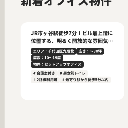
新着オフィス物件
募集中
当社貸主物件
仲介手数料無料
New
JR市ヶ谷駅徒歩7分！ビル最上階に
位置する、明るく開放的な雰囲気の
内装付きセットアップオフィス
エリア：千代田区九段北
広さ：〜30坪
席数：10〜19席
物件：セットアップオフィス
# 会議室付き
# 男女別トイレ
# 2路線利用可
# 最寄り駅から徒歩5分以内