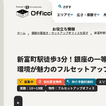
さがす
Powered by
エリアで
広さ・席数で
エリアで探す
広さで探す
物件タイプで探す
推奨席数で探す
月額賃料で探す
特徴・設備で探す
居抜きとは
お役立ち情報
ホーム
銀座の居抜き・セットアップオフィスを探す
新富町駅
新宿区(72)
〜30坪(193)
セットアップオフィス(279)
〜30坪(193)
～60万(75)
テレカンブース付き(443)
居抜きオフィスについて
港区(114)
61～100万(185)
30〜60坪(275)
30〜60坪(275)
品川
居
会
東京都内 その他(3)
10席未満(63)
男女別トイレ(605)
10〜19席(266
Wi-Fi完
大阪府(1
敷金3ヶ月以下(46)
2路線利用
新富町駅徒歩3分！銀座の一
環境が魅力のフルセットアッ
募集中
当社貸主物件
仲介手数料無料
エリ
席数：10〜19席
物件：フルセットアップオフィス