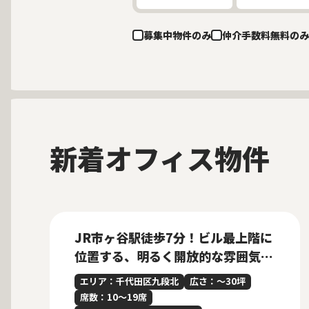
募集中物件のみ
仲介手数料無料のみ
新着オフィス物件
募集中
当社貸主物件
仲介手数料無料
New
JR市ヶ谷駅徒歩7分！ビル最上階に
位置する、明るく開放的な雰囲気の
内装付きセットアップオフィス
エリア：千代田区九段北
広さ：〜30坪
席数：10〜19席