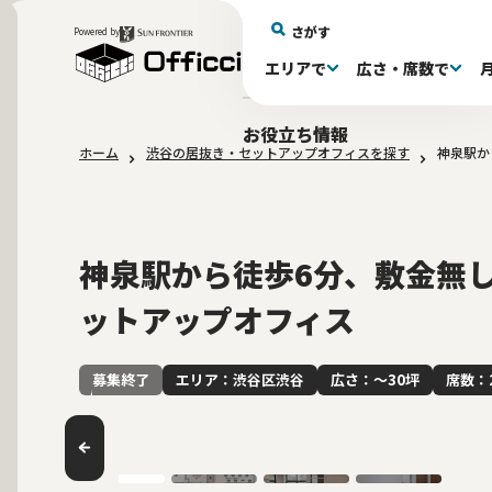
さがす
Powered by
エリアで
広さ・席数で
エリアで探す
広さで探す
物件タイプで探す
推奨席数で探す
月額賃料で探す
特徴・設備で探す
居抜きとは
お役立ち情報
ホーム
渋谷の居抜き・セットアップオフィスを探す
神泉駅か
新宿区(72)
〜30坪(193)
セットアップオフィス(279)
〜30坪(193)
～60万(75)
テレカンブース付き(443)
居抜きオフィスについて
港区(114)
61～100万(185)
30〜60坪(275)
30〜60坪(275)
品川
居
会
東京都内 その他(3)
10席未満(63)
男女別トイレ(605)
10〜19席(266
Wi-Fi完
大阪府(1
敷金3ヶ月以下(46)
2路線利用
神泉駅から徒歩6分、敷金無
ットアップオフィス
エリア：渋谷区渋谷
広さ：〜30坪
席数：
募集終了