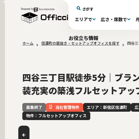
さがす
Powered by
エリアで
広さ・席数で
エリアで探す
広さで探す
物件タイプで探す
推奨席数で探す
月額賃料で探す
特徴・設備で探す
居抜きとは
お役立ち情報
ホーム
信濃町の居抜き・セットアップオフィスを探す
四谷三
新宿区(72)
〜30坪(193)
セットアップオフィス(279)
〜30坪(193)
～60万(75)
テレカンブース付き(443)
居抜きオフィスについて
港区(114)
61～100万(185)
30〜60坪(275)
30〜60坪(275)
品川
居
会
東京都内 その他(3)
10席未満(63)
男女別トイレ(605)
10〜19席(266
Wi-Fi完
大阪府(1
敷金3ヶ月以下(46)
2路線利用
四谷三丁目駅徒歩5分｜ブラ
装充実の築浅フルセットアッ
当社管理物件
エリア：新宿区信濃町
広
募集終了
物件：フルセットアップオフィス