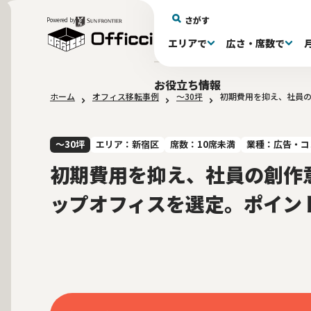
さがす
Powered by
エリアで
広さ・席数で
エリアで探す
広さで探す
物件タイプで探す
推奨席数で探す
月額賃料で探す
特徴・設備で探す
居抜きとは
お役立ち情報
ホーム
オフィス移転事例
〜30坪
初期費用を抑え、社員
新宿区(72)
〜30坪(192)
セットアップオフィス(278)
〜30坪(192)
～60万(74)
テレカンブース付き(443)
居抜きオフィスについて
港区(114)
61～100万(185
30〜60坪(275
30〜60坪(275
品川
居
会
大阪府(1)
10席未満(63)
Wi-Fi完備(138)
10〜19席(265
スケルトン天
2路線利用可(606)
最寄り駅か
〜30坪
エリア：新宿区
席数：10席未満
業種：広告・コ
初期費用を抑え、社員の創作
ップオフィスを選定。ポイン