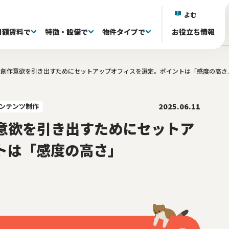
よむ
月額賃料で
特徴・設備で
物件タイプで
お役立ち情報
の創作意欲を引き出すためにセットアップオフィスを選定。ポイントは「感度の高さ
)
)
)
区(38)
抜き退去される方へ
議室付き(601)
フルセットアップオフィス(333)
60〜80坪(88)
60〜80坪(88)
101～150万(155)
目黒区(18)
家具・什器付き(341)
80〜100坪(34)
80〜100坪(34)
151~200万(95)
中央区(131)
居抜きオフィス(0)
100坪〜(40)
100坪〜(40)
千代田区(130)
共有ラウンジ有り(81)
201万〜(107)
渋谷区(60)
屋上 
台
)
井(84)
20〜39席(263)
リノベーション済み(79)
40〜59席(85)
新築・築浅(77)
60席〜(22)
原状回復免除(18
ら徒歩5分以内(527)
ンテンツ制作
2025.06.11
意欲を引き出すためにセットア
トは「感度の高さ」