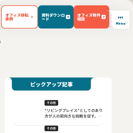
オフィス移転
資料ダウンロ
オフィス物件
事例
ード
相談
Menu
」
/ テラス有り(102)
東区(7)
文京区(23)
キッチン有り(5)
豊島区(14)
東京都内 その他(3)
男女別トイレ(604)
1)
敷金無し(250)
敷金3ヶ月以下(46)
ピックアップ記事
その他
“リビングプレイス”としてのあり
方が人の前向きな挑戦を促す。セ
ットアップオフィスが実現するマ
インドコストの削減
その他