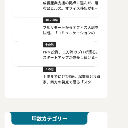
成長産業支援の拠点に選んだ、麻
布台ヒルズ。オフィス移転がもた
らした採用ブランディングと組織
の進化
30〜60坪
フルリモートからオフィス入居を
決断。「コミュニケーションの
場」としてのオフィス戦略
その他
PR×投資、二刀流のプロが語る。
スタートアップが成長し続けるた
めのオフィス戦略
その他
上場までに7回移転。起業家と投資
家、両方の視点で語る「スタート
アップが選ぶべきオフィス」
坪数カテゴリー