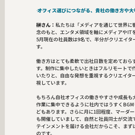
―― オフィス選びにつながる、貴社の働き方
榊さん：
私たちは「メディアを通じて世界に
念のもと、エンタメ領域を軸にメディアやIT
5月現在の社員数は9名で、半分がクリエイ
す。
働き方はとても柔軟で出社日数を定めておら
す。制作に集中したいときはフルリモートで
いたりと、自由な発想を重視するクリエイタ
視しています。
もちろん自社オフィスの働きやすさや成長も
作業に集中できるように社内ではうすくBG
どもあります。さらに月に1回程度、マーダ
も開催していまして、自然と社員同士が交流
テインメントを届ける会社だからこそ、まず
のです。