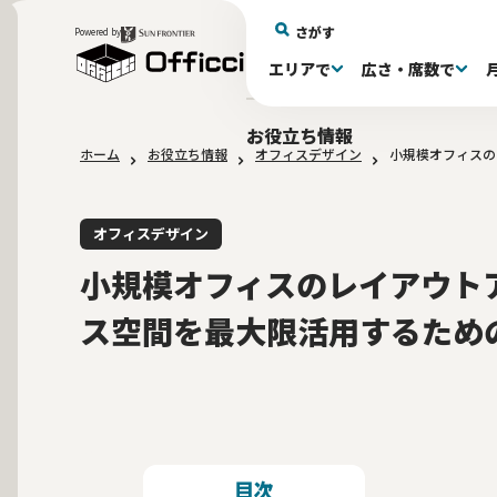
さがす
Powered by
エリアで
広さ・席数で
エリアで探す
広さで探す
物件タイプで探す
推奨席数で探す
月額賃料で探す
特徴・設備で探す
居抜きとは
お役立ち情報
ホーム
お役立ち情報
オフィスデザイン
小規模オフィスの
新宿区(72)
〜30坪(192)
セットアップオフィス(278)
〜30坪(192)
～60万(74)
テレカンブース付き(443)
居抜きオフィスについて
港区(114)
61～100万(185
30〜60坪(275
30〜60坪(275
品川
居
会
大阪府(1)
10席未満(63)
Wi-Fi完備(138)
10〜19席(265
スケルトン天
2路線利用可(606)
最寄り駅か
オフィスデザイン
小規模オフィスのレイアウト
ス空間を最大限活用するため
目次