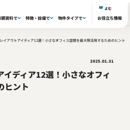
よむ
月額賃料で
特徴・設備で
物件タイプで
お役立ち情報
レイアウトアイディア12選！小さなオフィス空間を最大限活用するためのヒント
)
)
)
区(38)
抜き退去される方へ
議室付き(601)
フルセットアップオフィス(333)
60〜80坪(88)
60〜80坪(88)
101～150万(155)
目黒区(18)
家具・什器付き(341)
80〜100坪(34)
80〜100坪(34)
151~200万(95)
中央区(131)
居抜きオフィス(0)
100坪〜(40)
100坪〜(40)
千代田区(130)
共有ラウンジ有り(81)
201万〜(107)
渋谷区(60)
屋上 
台
)
井(84)
20〜39席(263)
リノベーション済み(79)
40〜59席(85)
新築・築浅(77)
60席〜(22)
原状回復免除(18
ら徒歩5分以内(527)
2025.01.31
アイディア12選！小さなオフィ
のヒント