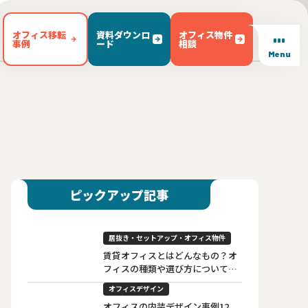
オフィス移転
資料ダウンロ
オフィス物件
事例
ード
相談
Menu
/ テラス有り(102)
東区(7)
文京区(23)
キッチン有り(5)
豊島区(14)
東京都内 その他(3)
男女別トイレ(604)
1)
敷金無し(250)
敷金3ヶ月以下(46)
ピックアップ記事
居抜き・セットアップ・オフィス物件
賃貸オフィスとはどんなもの？オ
フィスの種類や選び方について解
説
オフィスデザイン
オフィスの内装デザイン事例12