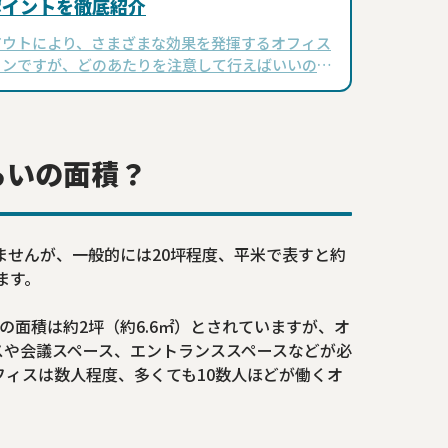
ポイントを徹底紹介
アウトにより、さまざまな効果を発揮するオフィス
インですが、どのあたりを注意して行えばいいので
今回の記事では、オフィス設計を実施する理由・効
ん、エリア別の重要ポイントも網羅しました。…
らいの面積？
ませんが、一般的には20坪程度、平米で表すと約
ます。
の面積は約2坪（約6.6㎡）とされていますが、オ
スや会議スペース、エントランススペースなどが必
ィスは数人程度、多くても10数人ほどが働くオ