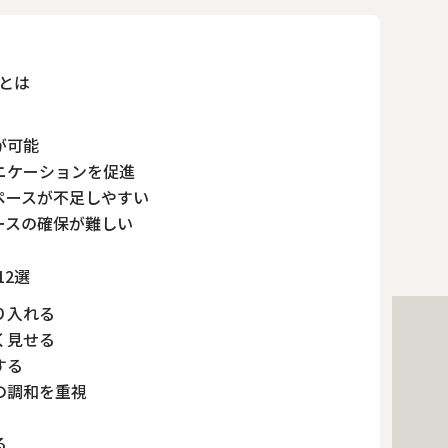
とは
が可能
ニケーションを促進
ペースが不足しやすい
ースの確保が難しい
2選
り入れる
く見せる
する
の調和を重視
る